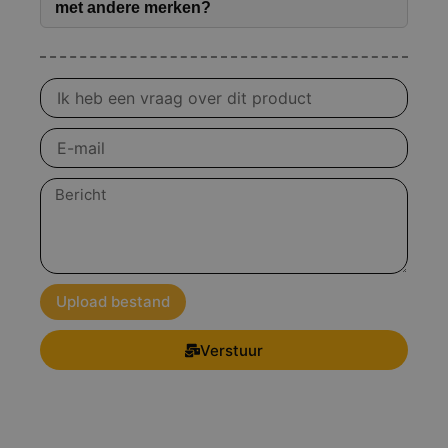
met andere merken?
Vraag
over
product
E-
mail
Bericht
Upload bestand
Verstuur