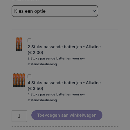
Kenwood
c-
v350
aantal
2 Stuks passende batterijen - Alkaline
(
€
2,00
)
2 Stuks passende batterijen voor uw
afstandsbediening
4 Stuks passende batterijen - Alkaline
(
€
3,50
)
4 Stuks passende batterijen voor uw
afstandsbediening
Toevoegen aan winkelwagen