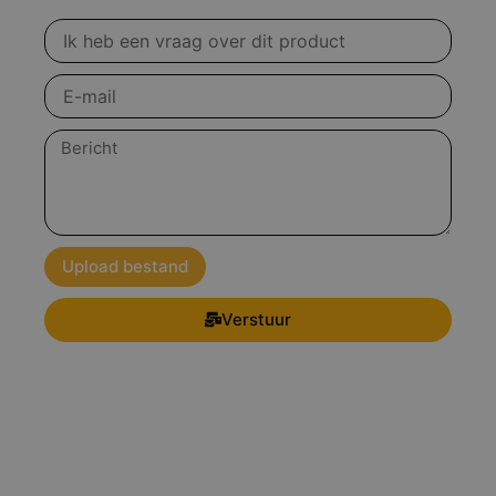
Vraag
over
product
E-
mail
Bericht
Upload bestand
Verstuur