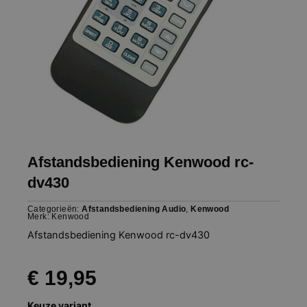
Afstandsbediening Kenwood rc-
dv430
Categorieën:
Afstandsbediening Audio
,
Kenwood
Merk:
Kenwood
Afstandsbediening Kenwood rc-dv430
€
19,95
Afstandsbediening
Keuze variant