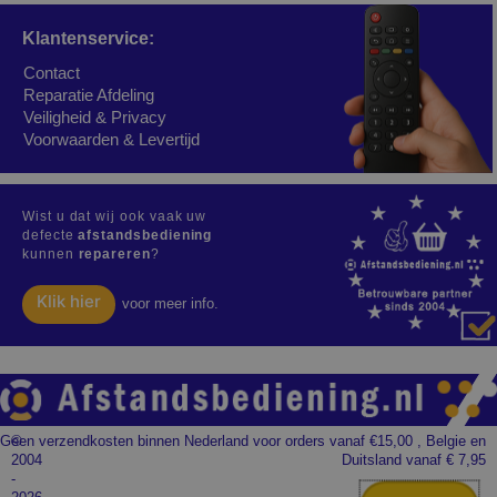
Klantenservice:
Contact
Reparatie Afdeling
Veiligheid & Privacy
Voorwaarden & Levertijd
Wist u dat wij ook vaak uw
defecte
afstandsbediening
kunnen
repareren
?
Klik hier
voor meer info.
Geen verzendkosten binnen Nederland voor orders vanaf €15,00 , Belgie en
©
2004
Duitsland vanaf € 7,95
-