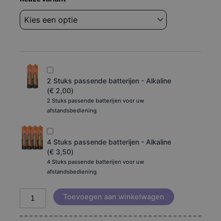
Kenwood
rc-
dv430
aantal
2 Stuks passende batterijen - Alkaline
(
€
2,00
)
2 Stuks passende batterijen voor uw
afstandsbediening
4 Stuks passende batterijen - Alkaline
(
€
3,50
)
4 Stuks passende batterijen voor uw
afstandsbediening
Toevoegen aan winkelwagen