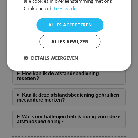
alle cookies in overeenstemming met ons
Daarnaast is de afstandsbediening lichtgewicht en
Cookiebeleid.
Lees verder
compact, wat het gemakkelijk maakt om hem overal
mee naartoe te nemen. Of u nu thuis bent of
onderweg, u kunt altijd eenvoudig toegang krijgen
ALLES ACCEPTEREN
tot uw favoriete muziek en instellingen zonder
gedoe. Vergeet niet om de afstandsbediening op
een droge plek te bewaren om de levensduur te
verlengen.
ALLES AFWIJZEN
Veelgestelde Vragen over Afstandsbediening
DETAILS WEERGEVEN
Kenwood rc-dv430
Hoe kan ik de afstandsbediening
resetten?
Kan ik deze afstandsbediening gebruiken
met andere merken?
Wat voor batterijen heb ik nodig voor deze
afstandsbediening?