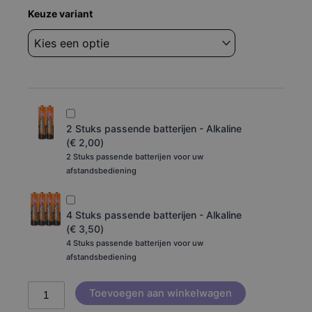
Afstandsbediening
Keuze variant
Klarstein
-
Metrobreeze
9
New
York
aantal
2 Stuks passende batterijen - Alkaline
(
€
2,00
)
2 Stuks passende batterijen voor uw
afstandsbediening
4 Stuks passende batterijen - Alkaline
(
€
3,50
)
4 Stuks passende batterijen voor uw
afstandsbediening
Toevoegen aan winkelwagen