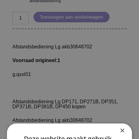
afstandsbediening
Toevoegen aan winkelwagen
Afstandsbediening Lg akb30648702
Voorraad origineel:1
g.qxxl01
Afstandsbediening Lg DP171, DP271B, DP351,
DP371B, DP381B, DP450 kopen
Afstandsbediening Lg akb30648702
×
Voorraad origineel:1
Deze website maakt gebruik