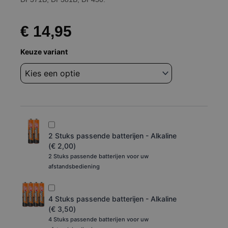
€
14,95
Afstandsbediening
Keuze variant
Lg
DP171,
DP271B,
DP351,
DP371B,
DP381B,
DP450
aantal
2 Stuks passende batterijen - Alkaline
(
€
2,00
)
2 Stuks passende batterijen voor uw
afstandsbediening
4 Stuks passende batterijen - Alkaline
(
€
3,50
)
4 Stuks passende batterijen voor uw