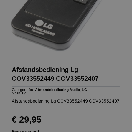
Afstandsbediening Lg
COV33552449 COV33552407
Categorieën:
Afstandsbediening Audio
,
LG
Merk:
Lg
Afstandsbediening Lg COV33552449 COV33552407
€
29,95
Afstandsbediening
Keuze variant