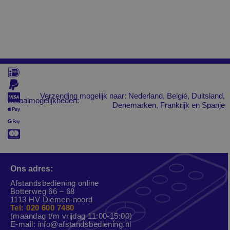
Verzending mogelijk naar: Nederland, Belgié, Duitsland,
Betaalmogelijkheden:
Denemarken, Frankrijk en Spanje
Ons adres:
Afstandsbediening online
Botterweg 66 – 68
1113 HV Diemen-noord
Tel: 020 600 7480
(maandag t/m vrijdag 11:00-15:00)
E-mail:
info@afstandsbediening.nl