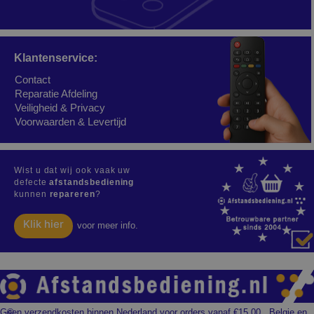
Klantenservice:
Contact
Reparatie Afdeling
Veiligheid & Privacy
Voorwaarden & Levertijd
Wist u dat wij ook vaak uw
defecte
afstandsbediening
kunnen
repareren
?
Klik hier
voor meer info.
Geen verzendkosten binnen Nederland voor orders vanaf €15,00 , Belgie en
©