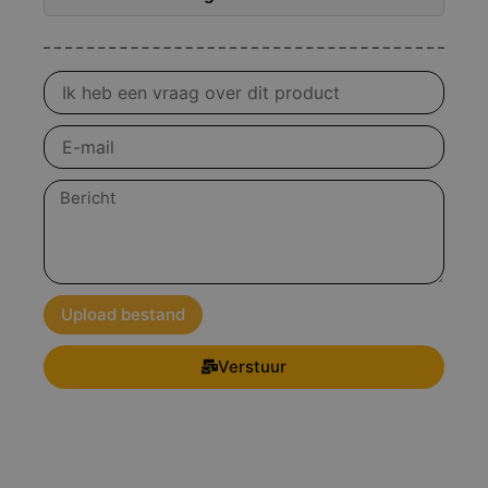
Vraag
over
product
E-
mail
Bericht
Upload bestand
Verstuur