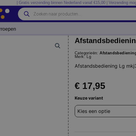
| Gratis verzending binnen Nederland vanaf €15,00 | Verzending mog
Producten
zoeken
erroepen
Afstandsbedieni
Categorieën:
Afstandsbedienin
Merk:
Lg
Afstandsbediening Lg mk
€
17,95
Afstandsbediening
Keuze variant
Lg
mkj33981404
aantal