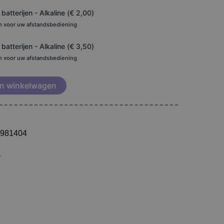
atterijen - Alkaline (
€
2,00
)
en voor uw afstandsbediening
atterijen - Alkaline (
€
3,50
)
en voor uw afstandsbediening
n winkelwagen
3981404
5