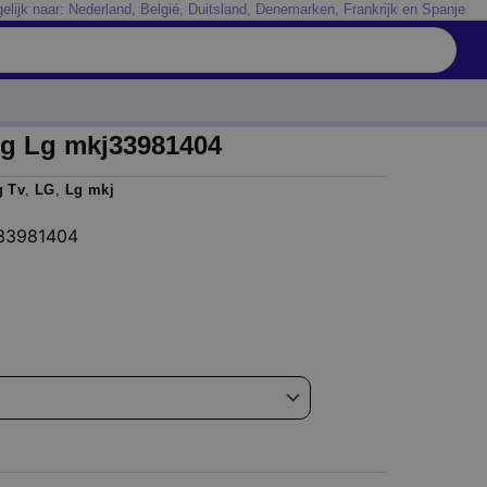
elijk naar: Nederland, Belgié, Duitsland, Denemarken, Frankrijk en Spanje
ng Lg mkj33981404
g Tv
,
LG
,
Lg mkj
j33981404