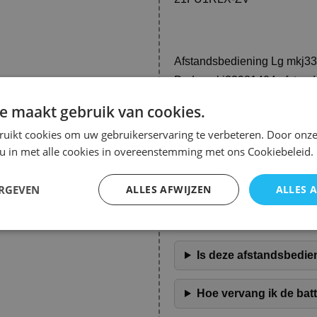
Afstandsbediening Lg mkj3
De Lg mkj33981404 afstands
Lg televisie. Met een gebrui
u eenvoudig door uw favoriet
e maakt gebruik van cookies.
ontworpen voor een naadloze 
waardoor het een praktische
ruikt cookies om uw gebruikerservaring te verbeteren. Door onze
 u in met alle cookies in overeenstemming met ons Cookiebeleid.
Deze afstandsbediening is nie
lichtgewicht en ergonomisch,
niet om batterijen aan te sch
ERGEVEN
ALLES AFWIJZEN
ALLES 
televisie-ervaring zonder on
Veelgestelde Vragen over A
Is deze afstandsbedie
Hoe vervang ik de bat