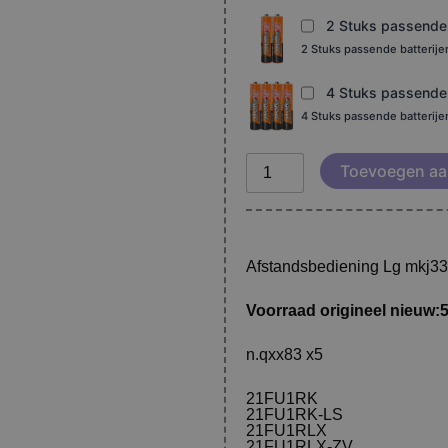
2 Stuks passende b
2 Stuks passende batterij
4 Stuks passende b
4 Stuks passende batterij
Toevoegen aa
Afstandsbediening Lg mkj3
Voorraad origineel nieuw:
n.qxx83 x5
21FU1RK
21FU1RK-LS
21FU1RLX
21FU1RLX-ZV