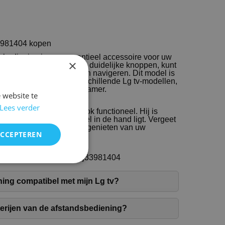
3981404 kopen
bediening is een essentieel accessoire voor uw
×
ksvriendelijke indeling en duidelijke knoppen, kunt
e kanalen en instellingen navigeren. Dit model is
compatibiliteit met verschillende Lg tv-modellen,
 keuze is voor elke huiskamer.
 website te
Lees verder
t alleen stijlvol, maar ook functioneel. Hij is
 waardoor hij comfortabel in de hand ligt. Vergeet
affen, zodat u direct kunt genieten van uw
ACCEPTEREN
derbreking.
fstandsbediening Lg mkj33981404
ning compatibel met mijn Lg tv?
terijen van de afstandsbediening?