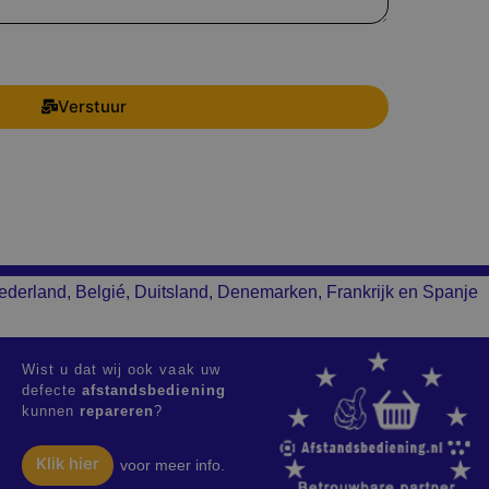
Verstuur
ederland, Belgié, Duitsland, Denemarken, Frankrijk en Spanje
Wist u dat wij ook vaak uw
defecte
afstandsbediening
kunnen
repareren
?
Klik hier
voor meer info.