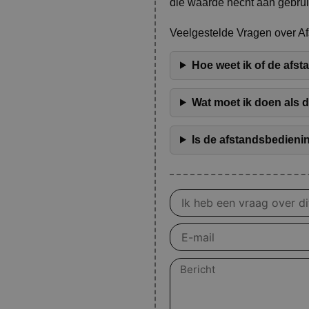
die waarde hecht aan gebrui
Veelgestelde Vragen over 
Hoe weet ik of de afs
Wat moet ik doen als 
Is de afstandsbedieni
Vraag
over
product
E-
mail
Bericht