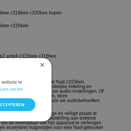
15bee c316bee c320bee kopen
15bee c316bee
mp2 amp4 c315bee c316bee
×
 website te
speciaal ontworpen voor de Nad c315bee,
. Met een gebruiksvriendelijke indeling en
Lees verder
eenvoudig navigeren door uw audio-instellingen. Of
 het volume wilt aanpassen, deze
 betrouwbare oplossing voor uw audiobehoeften.
ACCEPTEREN
andsbediening op een droge en veilige plaats te
 gebruik is. Vermijd blootstelling aan extreme
 om de levensduur van het apparaat te verlengen.
en essentieel hulpmiddel voor elke Nad-gebruiker