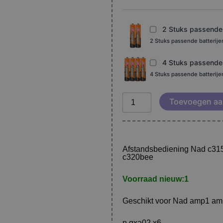
aantal
2 Stuks passende b
2 Stuks passende batterij
4 Stuks passende b
4 Stuks passende batterij
Toevoegen aa
Afstandsbediening Nad c3
c320bee
Voorraad nieuw:
1
Geschikt voor Nad amp1 a
n.qxa02 x6