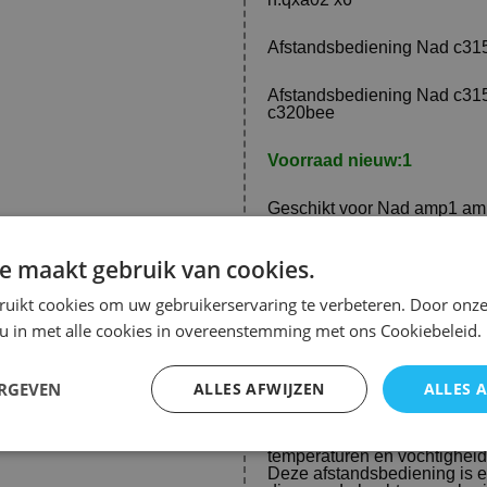
Afstandsbediening Nad c3
Afstandsbediening Nad c3
c320bee
Voorraad nieuw:
1
Geschikt voor Nad amp1 a
n.qxa02 x6
e maakt gebruik van cookies.
ruikt cookies om uw gebruikerservaring te verbeteren. Door onze
Deze afstandsbediening is 
c316bee en c320bee modellen
 u in met alle cookies in overeenstemming met ons Cookiebeleid.
duidelijke knoppen, kunt u 
u nu muziek wilt afspelen of
afstandsbediening biedt een
ERGEVEN
ALLES AFWIJZEN
ALLES 
Het is belangrijk om de afst
bewaren wanneer deze niet in
temperaturen en vochtigheid
Deze afstandsbediening is e