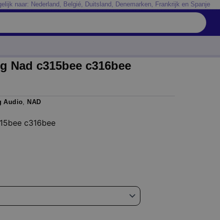
elijk naar: Nederland, Belgié, Duitsland, Denemarken, Frankrijk en Spanje
ng Nad c315bee c316bee
g Audio
,
NAD
315bee c316bee