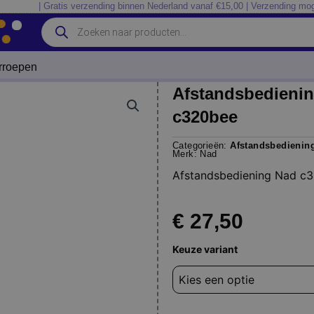
| Gratis verzending binnen Nederland vanaf €15,00 | Verzending mog
Producten
zoeken
erroepen
Afstandsbedieni
c320bee
Categorieën:
Afstandsbedienin
Merk:
Nad
Afstandsbediening Nad c
€
27,50
Afstandsbediening
Keuze variant
Nad
c315bee
c316bee
c320bee