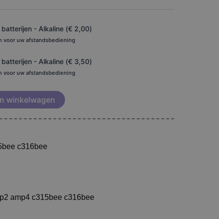
atterijen - Alkaline (
€
2,00
)
en voor uw afstandsbediening
atterijen - Alkaline (
€
3,50
)
en voor uw afstandsbediening
n winkelwagen
15bee c316bee
mp2 amp4 c315bee c316bee