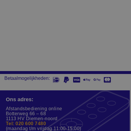
Betaalmogelijkheden:
Ons adres:
Afstandsbediening online
Botterweg 66 – 68
1113 HV Diemen-noord
Tel: 020 600 7480
(maandag t/m vrijdag 11:00-15:00)