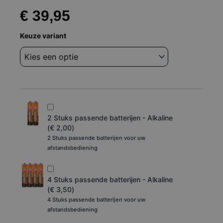
€
39,95
Afstandsbediening
Keuze variant
Onkyo
rc-
868m
ht-
s5300
aantal
2 Stuks passende batterijen - Alkaline
(
€
2,00
)
2 Stuks passende batterijen voor uw
afstandsbediening
4 Stuks passende batterijen - Alkaline
(
€
3,50
)
4 Stuks passende batterijen voor uw
afstandsbediening