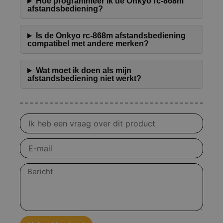
Hoe programmeer ik de Onkyo rc-868m
afstandsbediening?
Is de Onkyo rc-868m afstandsbediening
compatibel met andere merken?
Wat moet ik doen als mijn
afstandsbediening niet werkt?
Vraag
over
product
E-
mail
Bericht