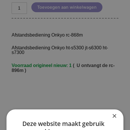
Toevoegen aan winkelwagen
Afstandsbediening Onkyo rc-868m
Afstandsbediening Onkyo ht-s5300 jt-s6300 ht-
s7300
Voorraad origineel nieuw: 1
( U ontvangt de rc-
896m )
×
Deze website maakt gebruik