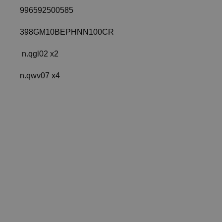
996592500585
398GM10BEPHNN100CR
n.qgl02 x2
n.qwv07 x4
96592404314
398GM10BEPHNE001SY
398GM10BEPHNE001SY
996592404314
SRC-3009-01