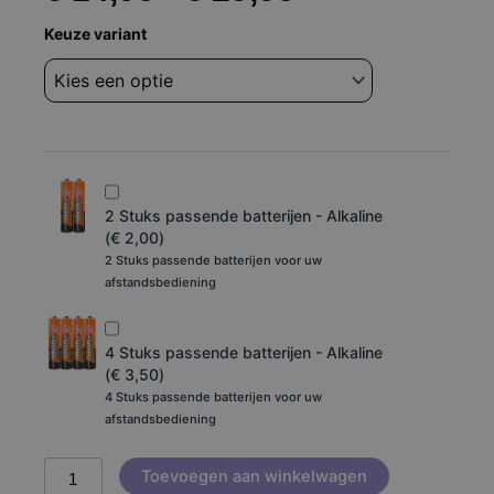
Afstandsbediening
Keuze variant
€ 14,95
Philips
398GM10BEPHNE100CR
tot
aantal
€ 29,95
2 Stuks passende batterijen - Alkaline
(
€
2,00
)
2 Stuks passende batterijen voor uw
afstandsbediening
4 Stuks passende batterijen - Alkaline
(
€
3,50
)
4 Stuks passende batterijen voor uw
afstandsbediening
Toevoegen aan winkelwagen