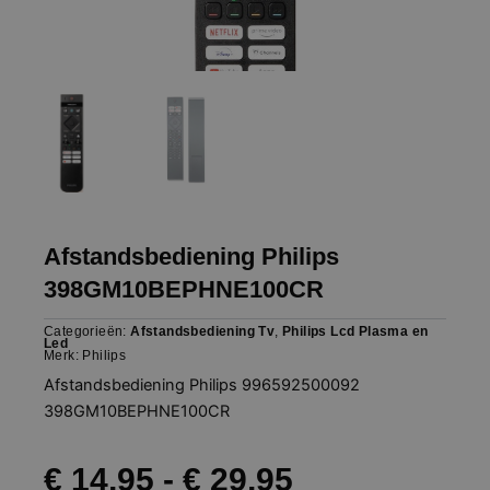
Afstandsbediening Philips
398GM10BEPHNE100CR
Categorieën:
Afstandsbediening Tv
,
Philips Lcd Plasma en
Led
Merk:
Philips
Afstandsbediening Philips 996592500092
398GM10BEPHNE100CR
Prijsklasse:
€
14,95
-
€
29,95