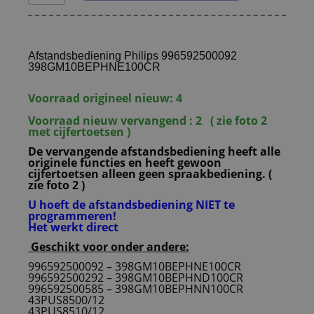
Afstandsbediening Philips 996592500092
398GM10BEPHNE100CR
Voorraad origineel nieuw: 4
Voorraad nieuw vervangend : 2 ( zie foto 2
met cijfertoetsen )
De vervangende afstandsbediening heeft alle
originele functies en heeft gewoon
cijfertoetsen alleen geen spraakbediening. (
zie foto 2 )
U hoeft de afstandsbediening NIET te
programmeren!
Het werkt direct
Geschikt voor onder andere:
996592500092 – 398GM10BEPHNE100CR
996592500292 – 398GM10BEPHND100CR
996592500585 – 398GM10BEPHNN100CR
43PUS8500/12
43PUS8510/12