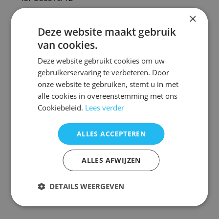
996592500291
×
55pus8500/12
43PUS8550/12
Deze website maakt gebruik
43PUS8600/12
43PUS9000/12
van cookies.
48OLED760/12
50PUS8500/12
Deze website gebruikt cookies om uw
50PUS8510/12
gebruikerservaring te verbeteren. Door
50PUS9000/12
50PUS9010/12
onze website te gebruiken, stemt u in met
50PUS9060/12
alle cookies in overeenstemming met ons
55OLED760/12
55PUS8510/12
Cookiebeleid.
Lees verder
55PUS8550/12
65PUS8500/12
65PUS8600/12
ALLES ACCEPTEREN
65PUS8550/12
398GM10BEPHNE100CR
ALLES AFWIJZEN
996592500092
43pus7800
DETAILS WEERGEVEN