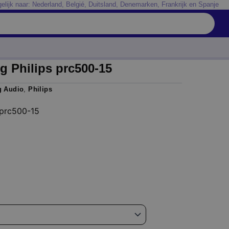
elijk naar: Nederland, Belgié, Duitsland, Denemarken, Frankrijk en Spanje
g Philips prc500-15
g Audio
,
Philips
 prc500-15