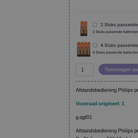
aantal
2 Stuks passende b
2 Stuks passende batterij
4 Stuks passende b
4 Stuks passende batterij
Toevoegen aa
Afstandsbediening Philips 
Voorraad origineel: 1
g.qgl01
Afstandsbediening Philips 