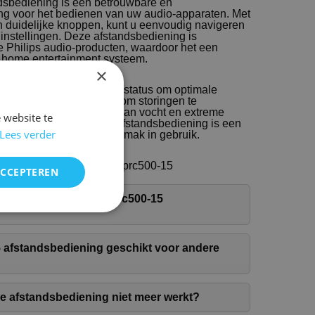
dsbediening is een betrouwbare en
ing voor het bedienen van uw audio-apparaten. Met
 duidelijke knoppen, kunt u eenvoudig navigeren
instellingen. Deze afstandsbediening is
e Philips audio-producten, waardoor het een
w home entertainment systeem.
×
en voor een goede batterijstatus om optimale
vang de batterijen tijdig om storingen te
bediening uit de buurt van vocht en extreme
 website te
ur te verlengen. Deze afstandsbediening is een
Lees verder
w audio-setup en biedt gemak in gebruik.
standsbediening Philips prc500-15
ACCEPTEREN
erijen van de Philips prc500-15
15 afstandsbediening geschikt voor andere
de afstandsbediening niet meer werkt?