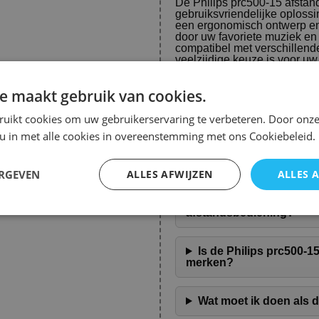
De Philips prc500-15 afstan
gebruiksvriendelijke oploss
een ergonomisch ontwerp en
door uw favoriete muziek en 
compatibel met verschillend
veelzijdige keuze is voor u
Het is belangrijk om te zorg
e maakt gebruik van cookies.
prestaties te garanderen. Ver
voorkomen. Houd de afstands
ruikt cookies om uw gebruikerservaring te verbeteren. Door onze
temperaturen om de levensdu
 u in met alle cookies in overeenstemming met ons Cookiebeleid.
uitstekende aanvulling op u
Veelgestelde Vragen over Af
ERGEVEN
ALLES AFWIJZEN
ALLES 
Hoe vervang ik de batt
afstandsbediening?
Is de Philips prc500-
merken?
Wat moet ik doen als 