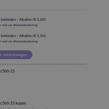
atterijen - Alkaline (
€
2,00
)
en voor uw afstandsbediening
atterijen - Alkaline (
€
3,50
)
en voor uw afstandsbediening
n winkelwagen
prc500-15
prc500-15 kopen