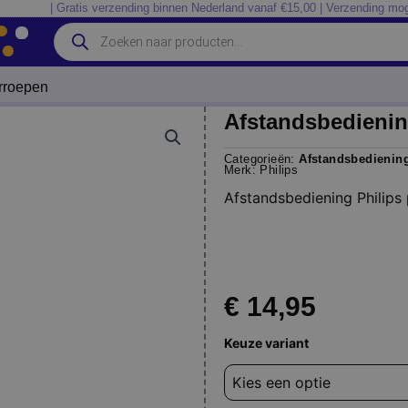
| Gratis verzending binnen Nederland vanaf €15,00 | Verzending mog
Producten
zoeken
erroepen
Afstandsbedienin
Categorieën:
Afstandsbedienin
Merk:
Philips
Afstandsbediening Philips
€
14,95
Afstandsbediening
Keuze variant
Philips
prc500-
15