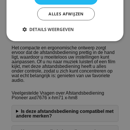
x-hm8 heeft u de controle over uw audio-apparatuur
binnen handbereik. Deze afstandsbediening is
ontworpen om naadloos samen te werken met de
ALLES AFWIJZEN
genoemde Pioneer modellen, waardoor u
eenvoudig kunt schakelen tussen verschillende
functies zonder gedoe. Het gebruiksgemak en de
DETAILS WEERGEVEN
directe werking maken deze afstandsbediening een
onmisbare aanvulling op uw audio-ervaring.
Het compacte en ergonomische ontwerp zorgt
ervoor dat de afstandsbediening prettig in de hand
ligt, waardoor u moeiteloos uw instellingen kunt
aanpassen. Of u nu naar muziek luistert of een film
kijkt, met deze afstandsbediening heeft u alles
onder controle, zodat u zich kunt concentreren op
wat echt belangrijk is: genieten van uw favoriete
audio.
Veelgestelde Vragen over Afstandsbediening
Pioneer axd7676 x-hm71 x-hm8
Is deze afstandsbediening compatibel met
andere merken?