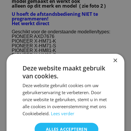
model gemaakt en werkt ook
alleen op dit merk en model ( zie foto 2 )
U hoeft de afstandsbediening NIET te
programmeren!
Het werkt direct
Geschikt voor de onderstaande modellen/types:
PIONEER AXD7676
PIONEER X-HM71-K
PIONEER X-HM71-S
PIONEER X-HM81-K
PIONEER X-HM81-S
×
PIONEER XC-HM81-K
PIONEER XC-HM81-S
Deze website maakt gebruik
van cookies.
lal.qxx65
Deze website gebruikt cookies om uw
lal.qxx64
gebruikerservaring te verbeteren. Door
onze website te gebruiken, stemt u in met
alle cookies in overeenstemming met ons
Cookiebeleid.
Lees verder
Afstandsbediening Pioneer axd7676 x-hm71 x-hm8
kopen
Met de afstandsbediening Pioneer axd7676 x-hm71
ALLES ACCEPTEREN