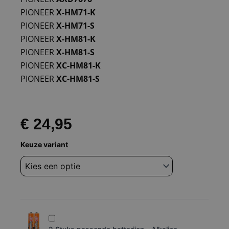
PIONEER
X-HM71-K
PIONEER
X-HM71-S
PIONEER
X-HM81-K
PIONEER
X-HM81-S
PIONEER
XC-HM81-K
PIONEER
XC-HM81-S
€
24,95
Afstandsbediening
Keuze variant
Pioneer
axd7676
x-
hm71
x-
hm8
aantal