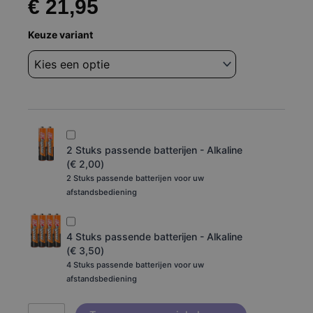
€
21,95
Afstandsbediening
Keuze variant
Soundbar
dutch
originals
DO-
SV-
BTSB1-
B
do-
2 Stuks passende batterijen - Alkaline
sv-
(
€
2,00
)
btsb6-
2 Stuks passende batterijen voor uw
b
afstandsbediening
aantal
4 Stuks passende batterijen - Alkaline
(
€
3,50
)
4 Stuks passende batterijen voor uw
afstandsbediening