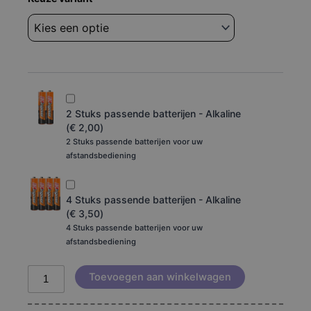
Yamaha
rc-
nc1
yst-
nc1
aantal
2 Stuks passende batterijen - Alkaline
(
€
2,00
)
2 Stuks passende batterijen voor uw
afstandsbediening
4 Stuks passende batterijen - Alkaline
(
€
3,50
)
4 Stuks passende batterijen voor uw
afstandsbediening
Toevoegen aan winkelwagen