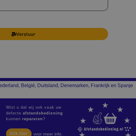
Verstuur
ederland, Belgié, Duitsland, Denemarken, Frankrijk en Spanje
Wist u dat wij ook vaak uw
defecte
afstandsbediening
kunnen
repareren
?
Klik hier
voor meer info.