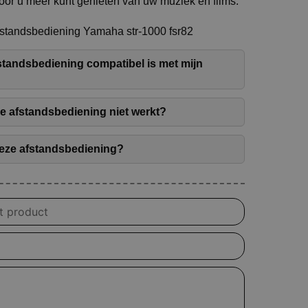
or u meer kunt genieten van uw muziek en films.
fstandsbediening Yamaha str-1000 fsr82
fstandsbediening compatibel is met mijn
de afstandsbediening niet werkt?
 deze afstandsbediening?