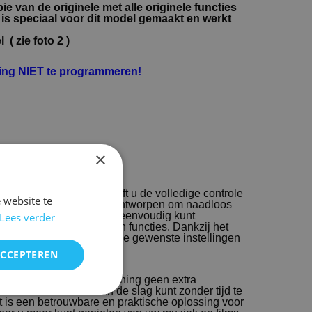
e van de originele met alle originele functies
n is speciaal voor dit model gemaakt en werkt
( zie foto 2 )
ning NIET te programmeren!
×
tr-1000 fsr82 kopen
2 afstandsbediening heeft u de volledige controle
 website te
ze afstandsbediening is ontworpen om naadloos
maha soundbar, zodat u eenvoudig kunt
Lees verder
de geluidsinstellingen en functies. Dankzij het
 kunt u snel en efficiënt de gewenste instellingen
ite.
ACCEPTEREN
en dat deze afstandsbediening geen extra
tekent dat u direct aan de slag kunt zonder tijd te
Het is een betrouwbare en praktische oplossing voor