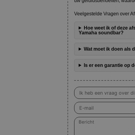
uw geluidsbehoeften, waardo
Veelgestelde Vragen over A
Hoe weet ik of deze a
Yamaha soundbar?
Wat moet ik doen als 
Is er een garantie op
Vraag
over
product
E-
mail
Bericht