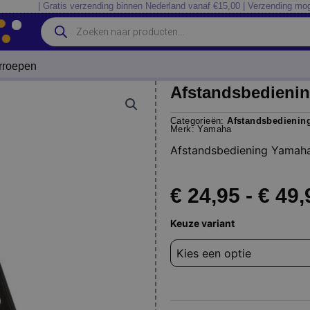
| Gratis verzending binnen Nederland vanaf €15,00 | Verzending mog
Producten
zoeken
erroepen
Afstandsbedienin
Categorieën:
Afstandsbedienin
Merk:
Yamaha
Afstandsbediening Yamaha
€
24,95
-
€
49,
Afstandsbediening
Keuze variant
Yamaha
str-
1000
fsr82
aantal