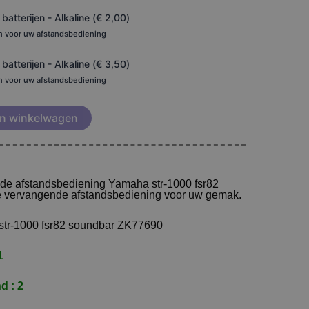
atterijen - Alkaline (
€
2,00
)
en voor uw afstandsbediening
atterijen - Alkaline (
€
3,50
)
en voor uw afstandsbediening
n winkelwagen
 de afstandsbediening Yamaha str-1000 fsr82
e vervangende afstandsbediening voor uw gemak.
str-1000 fsr82 soundbar ZK77690
1
d : 2