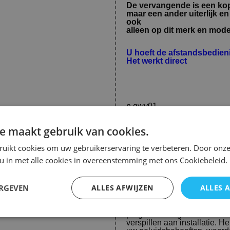
De vervangende is een kopi
maar een ander uiterlijk e
ook
alleen op dit merk en model 
U hoeft de afstandsbedie
Het werkt direct
n.qwv01
e maakt gebruik van cookies.
Afstandsbediening Yamaha s
Met de Yamaha str-1000 fsr8
ruikt cookies om uw gebruikerservaring te verbeteren. Door onze
over uw audio-ervaring. De
samen te werken met uw Ya
 u in met alle cookies in overeenstemming met ons Cookiebeleid.
schakelen tussen verschillen
gebruiksvriendelijke ontwerp
aanpassen zonder enige moe
ERGEVEN
ALLES AFWIJZEN
ALLES 
Het is belangrijk om te wet
programmering vereist. Dit be
verspillen aan installatie. 