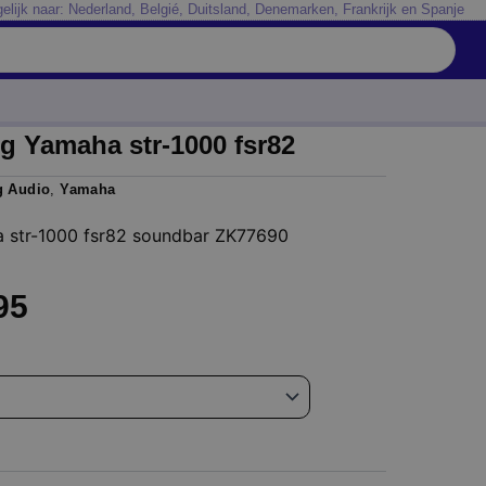
elijk naar: Nederland, Belgié, Duitsland, Denemarken, Frankrijk en Spanje
g Yamaha str-1000 fsr82
g Audio
,
Yamaha
 str-1000 fsr82 soundbar ZK77690
Prijsklasse:
95
€ 24,95
tot
€ 49,95