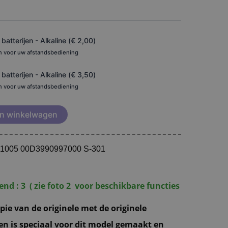
€ 39,95
atterijen - Alkaline (
€
2,00
)
en voor uw afstandsbediening
atterijen - Alkaline (
€
3,50
)
en voor uw afstandsbediening
n winkelwagen
rc1005 00D3990997000 S-301
d : 3 ( zie foto 2 voor beschikbare functies
ie van de originele met de originele
en is speciaal voor dit model gemaakt en