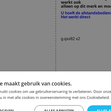
werkt ook
alleen op dit merk en mode
U hoeft de afstandsbedie
Het werkt direct
g.qxx82 x2
e maakt gebruik van cookies.
ruikt cookies om uw gebruikerservaring te verbeteren. Door onze
 u in met alle cookies in overeenstemming met ons Cookiebeleid.
Afstandsbediening Denon r
ERGEVEN
ALLES AFWIJZEN
ALLES 
De Denon rc-1005 afstandsb