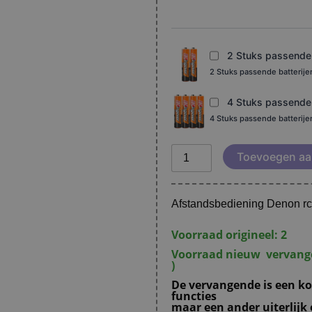
S-
301
aantal
2 Stuks passende b
2 Stuks passende batterij
4 Stuks passende b
4 Stuks passende batterij
Toevoegen aa
Afstandsbediening Denon 
Voorraad origineel: 2
Voorraad nieuw vervangen
)
De vervangende is een kop
functies
maar een ander uiterlijk 