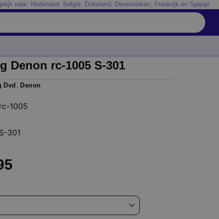
elijk naar: Nederland, Belgié, Duitsland, Denemarken, Frankrijk en Spanje
g Denon rc-1005 S-301
g Dvd
,
Denon
rc-1005
S-301
Prijsklasse:
95
€ 24,95
tot