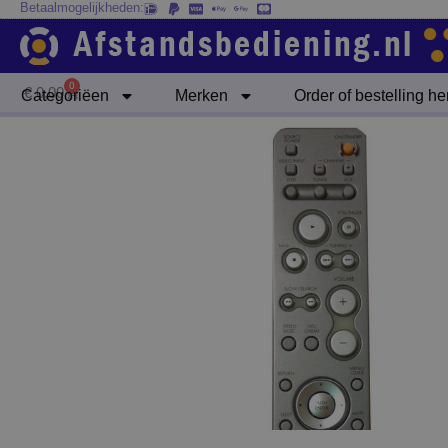
Betaalmogelijkheden:
Ga
naar
de
inhoud
0
Winkelwagen
€
0,00
Categoriëen
Merken
Order of bestelling h