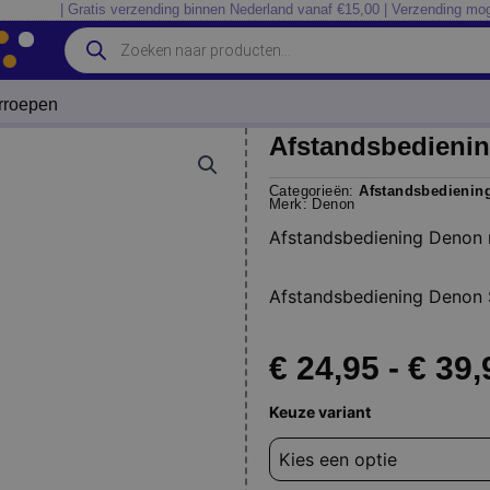
| Gratis verzending binnen Nederland vanaf €15,00 | Verzending mog
Producten
zoeken
erroepen
Afstandsbedienin
Categorieën:
Afstandsbedienin
Merk:
Denon
Afstandsbediening Denon 
Afstandsbediening Denon 
€
24,95
-
€
39,
Afstandsbediening
Keuze variant
Denon
rc-
1005