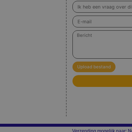
Vraag
over
product
E-
mail
Bericht
Upload bestand
Verzending mogelijk naar: N