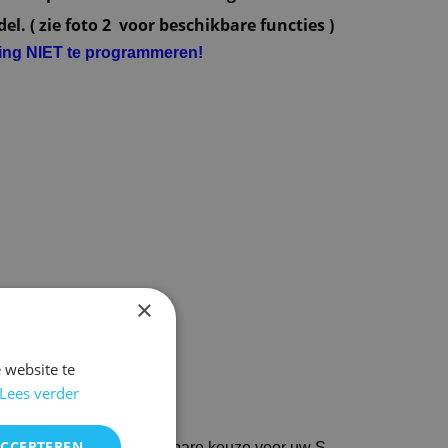
l. ( zie foto 2 voor beschikbare functies )
ning NIET te programmeren!
×
 website te
Lees verder
c-1005 S-301 kopen
ACCEPTEREN
ediening is een betrouwbare keuze voor uw S-