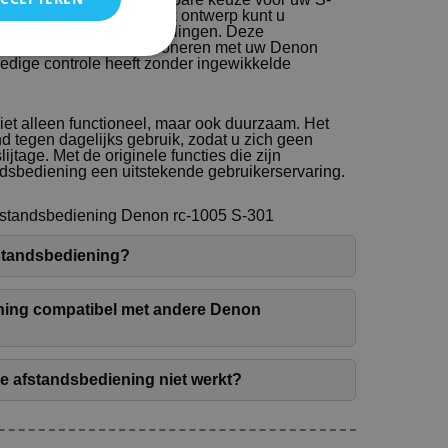
g en gebruiksvriendelijk ontwerp kunt u
 afspeellijsten en instellingen. Deze
pen om perfect te functioneren met uw Denon
ledige controle heeft zonder ingewikkelde
iet alleen functioneel, maar ook duurzaam. Het
d tegen dagelijks gebruik, zodat u zich geen
ijtage. Met de originele functies die zijn
dsbediening een uitstekende gebruikerservaring.
fstandsbediening Denon rc-1005 S-301
fstandsbediening?
ening compatibel met andere Denon
de afstandsbediening niet werkt?