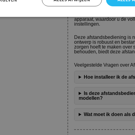
301 model. Met een eenvoudi
moeiteloos navigeren door uw
afstandsbediening is ontwor
apparaat, waardoor u de vol
instellingen.
Deze afstandsbediening is n
ontwerp is robuust en bestan
zorgen hoeft te maken over sl
behouden, biedt deze afstan
Veelgestelde Vragen over A
Hoe installeer ik de a
Is deze afstandsbedi
modellen?
Wat moet ik doen als 