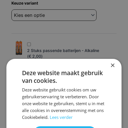
Afstandsbediening
Keuze variant
DVD
video
infrared
remote
controller
aantal
2 Stuks passende batterijen - Alkaline
(
€
2,00
)
2 Stuks passende batterijen voor uw
×
afstandsbediening
Deze website maakt gebruik
van cookies.
4 Stuks passende batterijen - Alkaline
Deze website gebruikt cookies om uw
(
€
3,50
)
gebruikerservaring te verbeteren. Door
4 Stuks passende batterijen voor uw
onze website te gebruiken, stemt u in met
afstandsbediening
alle cookies in overeenstemming met ons
Cookiebeleid.
Lees verder
Toevoegen aan winkelwagen