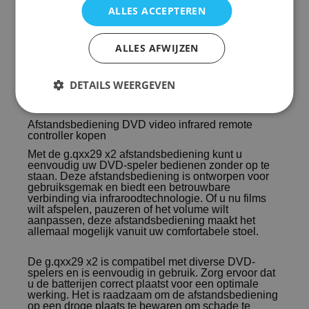
ALLES ACCEPTEREN
Afstandsbediening DVD video infrared remote
controller
ALLES AFWIJZEN
g.qxx29 x2
DETAILS WEERGEVEN
Afstandsbediening DVD video infrared remote
controller kopen
Met de g.qxx29 x2 afstandsbediening kunt u
eenvoudig uw DVD-speler bedienen zonder op te
staan. Deze afstandsbediening is ontworpen voor
gebruiksgemak en biedt een betrouwbare
verbinding via infraroodtechnologie. Of u nu films
wilt afspelen, pauzeren of het volume wilt
aanpassen, deze afstandsbediening maakt het
allemaal mogelijk vanuit uw comfortabele stoel.
De g.qxx29 x2 is compatibel met diverse DVD-
spelers en is eenvoudig in gebruik. Zorg ervoor dat
u de batterijen correct plaatst voor een optimale
werking. Het is raadzaam om de afstandsbediening
op een droge plaats te bewaren om schade te