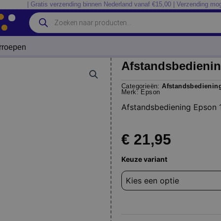
| Gratis verzending binnen Nederland vanaf €15,00 | Verzending mog
Producten
zoeken
erroepen
Afstandsbedieni
Categorieën:
Afstandsbedienin
Merk:
Epson
Afstandsbediening Epson
€
21,95
Afstandsbediening
Keuze variant
Epson
151506800
aantal