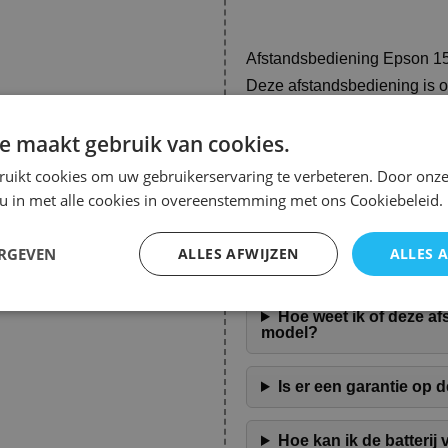
Afstandsbediening Epson 
Deze afstandsbediening is o
modellen, waardoor het een
apparatuur. Het biedt een e
ingewikkelde instellingen, w
e maakt gebruik van cookies.
ruikt cookies om uw gebruikerservaring te verbeteren. Door onze
Met een ergonomisch ontwerp
hand. De knoppen zijn duidel
 u in met alle cookies in overeenstemming met ons Cookiebeleid.
zorgt voor een probleemloze 
programma’s.
ERGEVEN
ALLES AFWIJZEN
ALLES 
Veelgestelde Vragen over 
Hoe weet ik of deze a
model?
Is er een garantie op
Hoe kan ik de batteri