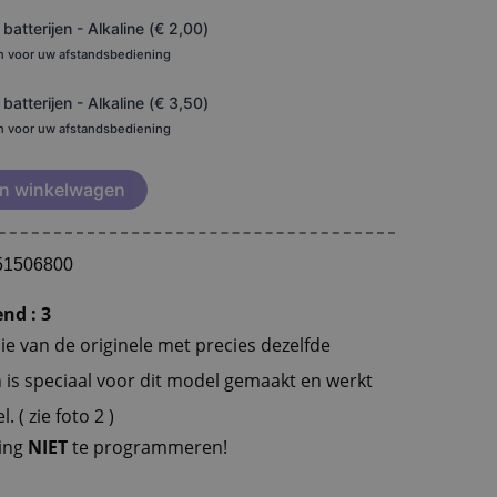
atterijen - Alkaline (
€
2,00
)
en voor uw afstandsbediening
atterijen - Alkaline (
€
3,50
)
en voor uw afstandsbediening
n winkelwagen
151506800
nd : 3
e van de originele met precies dezelfde
n is speciaal voor dit model gemaakt en werkt
 ( zie foto 2 )
ning
NIET
te programmeren!