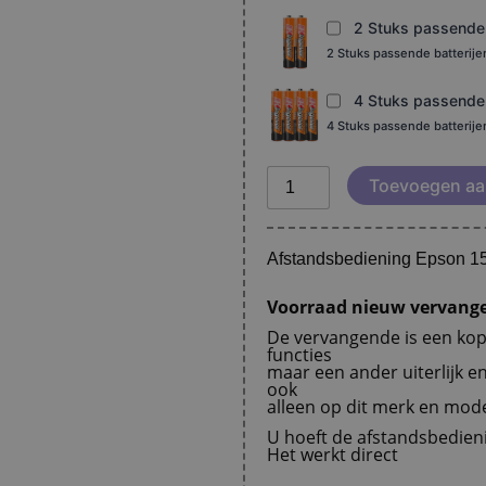
2 Stuks passende b
2 Stuks passende batterij
4 Stuks passende b
4 Stuks passende batterij
Toevoegen aa
Afstandsbediening Epson 
Voorraad nieuw vervange
De vervangende is een kopi
functies
maar een ander uiterlijk e
ook
alleen op dit merk en model.
U hoeft de afstandsbedie
Het werkt direct