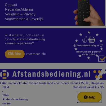
Contact
Reparatie Afdeling
Veiligheid & Privacy
Voorwaarden & Levertijd
Wist u dat wij ook vaak uw
defecte
afstandsbediening
kunnen
repareren
?
Klik hier
voor meer info.
Geen verzendkosten binnen Nederland voor orders vanaf €15,00 , Belgie en
©
2004
Duitsland vanaf € 7,95
-
2026
Help
Afstandsbediening
online