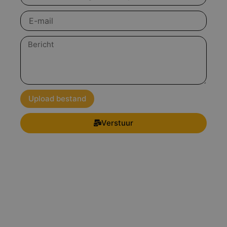
product
E-
mail
Bericht
Upload bestand
Verstuur