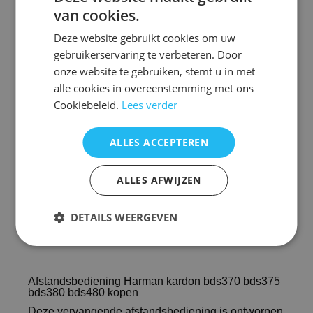
van cookies.
Afstandsbediening Harman kardon bds370
Deze website gebruikt cookies om uw
gebruikerservaring te verbeteren. Door
Voorraad nieuw vervangend : 3
onze website te gebruiken, stemt u in met
alle cookies in overeenstemming met ons
De vervangende is een kopie van de originele met
precies dezelfde functies
Cookiebeleid.
Lees verder
maar een ander uiterlijk en is speciaal voor dit
model gemaakt en werkt ook
alleen op dit merk en model. ( zie foto 2 )
ALLES ACCEPTEREN
U hoeft de afstandsbediening NIET te
programmeren!
ALLES AFWIJZEN
Het werkt direct
DETAILS WEERGEVEN
Afstandsbediening Harman kardon bds370 bds375
bds380 bds480 kopen
Deze vervangende afstandsbediening is ontworpen