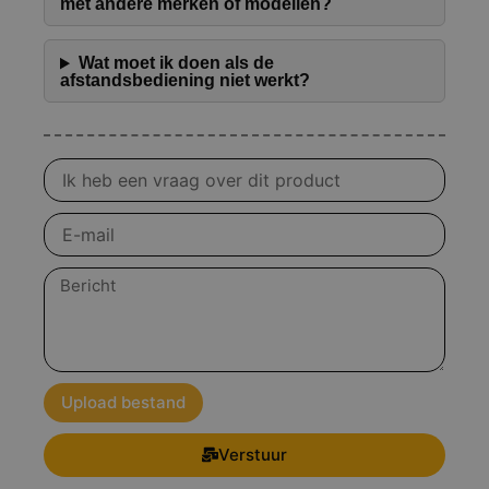
met andere merken of modellen?
Wat moet ik doen als de
afstandsbediening niet werkt?
Vraag
over
product
E-
mail
Bericht
Upload bestand
Verstuur