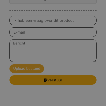
Vraag
over
product
E-
mail
Bericht
Upload bestand
Verstuur