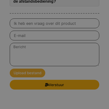
de afstandsbediening?
Vraag
over
product
E-
mail
Bericht
Upload bestand
Verstuur