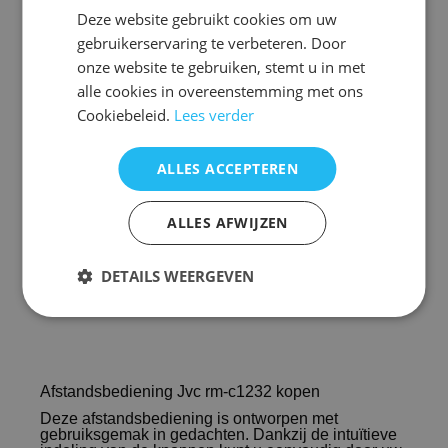
Deze website gebruikt cookies om uw
Voorraad nieuw vervangend : 3
gebruikerservaring te verbeteren. Door
onze website te gebruiken, stemt u in met
De vervangende is een kopie van de originele met
alle cookies in overeenstemming met ons
precies dezelfde functies
maar een ander uiterlijk en is speciaal voor dit
Cookiebeleid.
Lees verder
model gemaakt en werkt ook
alleen op dit merk en model. ( zie foto 2 )
ALLES ACCEPTEREN
U hoeft de afstandsbediening NIET te
programmeren!
Het werkt direct
ALLES AFWIJZEN
DETAILS WEERGEVEN
rmc1232
Afstandsbediening Jvc rm-c1232 kopen
Deze afstandsbediening is ontworpen met
gebruiksgemak in gedachten. Dankzij de intuïtieve