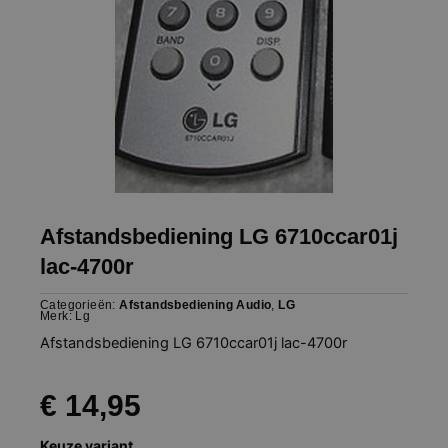
Afstandsbediening LG 6710ccar01j
lac-4700r
Categorieën:
Afstandsbediening Audio
,
LG
Merk:
Lg
Afstandsbediening LG 6710ccar01j lac-4700r
€
14,95
Afstandsbediening
Keuze variant