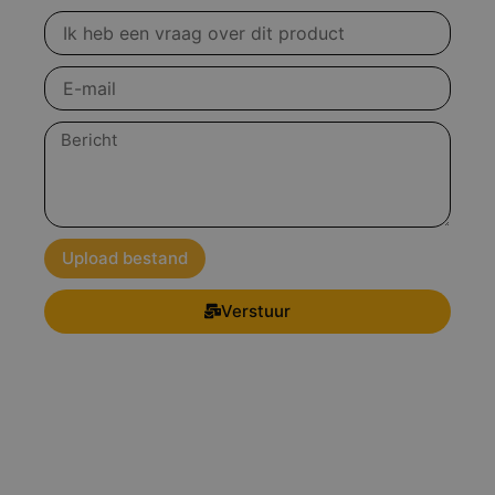
Vraag
over
product
E-
mail
Bericht
Upload bestand
Verstuur