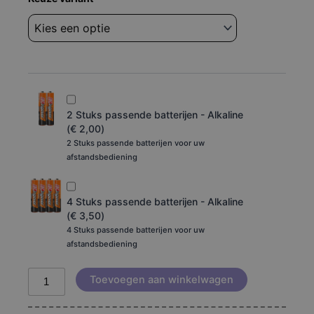
LG
6710ccar01j
lac-
4700r
aantal
2 Stuks passende batterijen - Alkaline
(
€
2,00
)
2 Stuks passende batterijen voor uw
afstandsbediening
4 Stuks passende batterijen - Alkaline
(
€
3,50
)
4 Stuks passende batterijen voor uw
afstandsbediening
Toevoegen aan winkelwagen