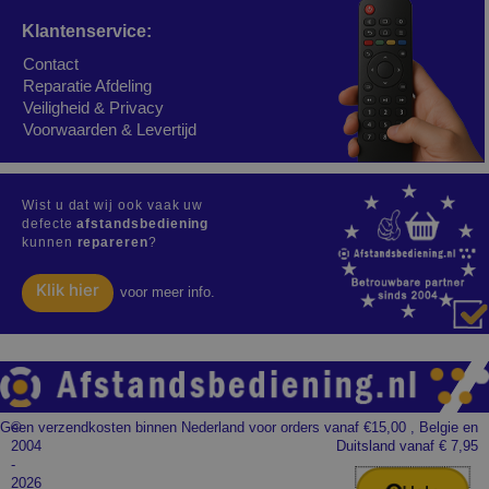
Klantenservice:
Contact
Reparatie Afdeling
Veiligheid & Privacy
Voorwaarden & Levertijd
Wist u dat wij ook vaak uw
defecte
afstandsbediening
kunnen
repareren
?
Klik hier
voor meer info.
Geen verzendkosten binnen Nederland voor orders vanaf €15,00 , Belgie en
©
2004
Duitsland vanaf € 7,95
-
2026