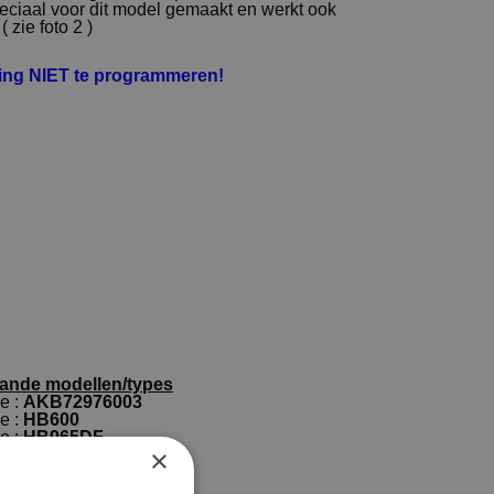
speciaal voor dit model gemaakt en werkt ook
 zie foto 2 )
ning NIET te programmeren!
aande modellen/types
e :
AKB72976003
e :
HB600
e :
HB965DF
×
e :
HB965DF.BDEULL
e :
HB965DX
e :
HB965DZ