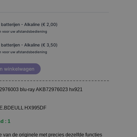
atterijen - Alkaline (
€
2,00
)
en voor uw afstandsbediening
atterijen - Alkaline (
€
3,50
)
en voor uw afstandsbediening
n winkelwagen
72976003 blu-ray AKB72976023 hx921
E.BDEULL HX995DF
d : 1
 van de originele met precies dezelfde functies