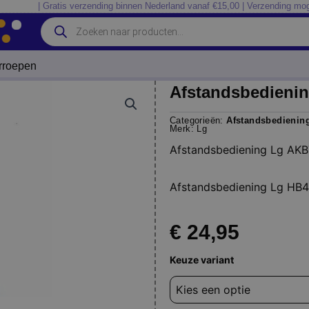
| Gratis verzending binnen Nederland vanaf €15,00 | Verzending mog
Producten
zoeken
erroepen
Afstandsbedienin
Categorieën:
Afstandsbediening
Merk:
Lg
Afstandsbediening Lg AK
Afstandsbediening Lg
HB4
€
24,95
Afstandsbediening
Keuze variant
Lg
AKB72976003
blu-