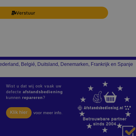
Verstuur
ederland, Belgié, Duitsland, Denemarken, Frankrijk en Spanje
Wist u dat wij ook vaak uw
defecte
afstandsbediening
kunnen
repareren
?
Klik hier
voor meer info.