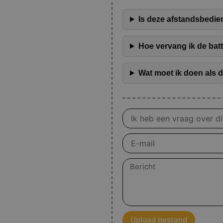
Is deze afstandsbedie
Hoe vervang ik de bat
Wat moet ik doen als 
Vraag
over
product
E-
mail
Bericht
Upload bestand