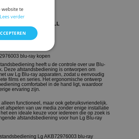
e :
HB965NS
 website te
e :
HB965NS.BDEULL
e :
HB965TZ
Lees verder
e :
HB965TZ-DD
e :
HB965TZ-DD.BDEULL
e :
HB965TZ.BAUTLL
ACCEPTEREN
2976003 blu-ray kopen
andsbediening heeft u de controle over uw Blu-
ik. Deze afstandsbediening is ontworpen om
et uw Lg Blu-ray apparaten, zodat u eenvoudig
riete films en series. Het ergonomische ontwerp
bediening comfortabel in de hand ligt, waardoor
rige ervaring zijn.
 alleen functioneel, maar ook gebruiksvriendelijk.
et afspelen van uw media zonder enige installatie
 het een ideale keuze voor iedereen die op zoek is
ngende afstandsbediening voor hun Lg Blu-ray
fstandsbediening Lg AKB72976003 blu-ray