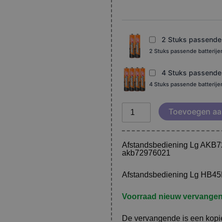
ray
aantal
2 Stuks passende b
2 Stuks passende batterij
4 Stuks passende b
4 Stuks passende batterij
Toevoegen aa
Afstandsbediening Lg AKB
akb72976021
Afstandsbediening Lg
HB45
Voorraad nieuw vervangen
De vervangende is een kopie