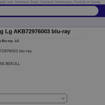
elijk naar: Nederland, Belgié, Duitsland, Denemarken, Frankrijk en Spanje
g Lg AKB72976003 blu-ray
 Blu-ray
,
LG
B72976003 blu-ray
5E.BDEULL