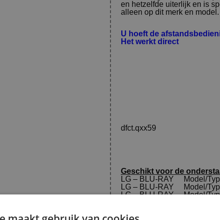
en hetzelfde uiterlijk en is 
alleen op dit merk en model. (
U hoeft de afstandsbedie
Het werkt direct
dfct.qxx59
Geschikt voor de onderst
LG – BLU-RAY Model/Typ
LG – BLU-RAY Model/Typ
LG – BLU-RAY Model/Typ
LG – BLU-RAY Model/Typ
LG – BLU-RAY Model/Typ
e maakt gebruik van cookies.
LG – BLU-RAY Model/Typ