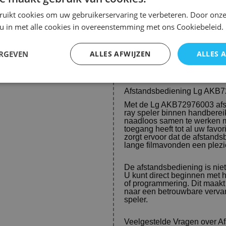
LG – BLU-RAY Model/Typ
ruikt cookies om uw gebruikerservaring te verbeteren. Door onze
LG – BLU-RAY Model/Typ
LG – BLU-RAY Model/Typ
 u in met alle cookies in overeenstemming met ons Cookiebeleid.
LG – BLU-RAY Model/Typ
LG – BLU-RAY Model/Typ
LG – BLU-RAY Model/Typ
ERGEVEN
ALLES AFWIJZEN
ALLES 
HX-995DF
Afstandsbediening Lg AKB7
Met de Lg AKB72976003 afst
ray speler binnen handbere
naadloos samen te werken m
toegang heeft tot al uw favo
zorgt ervoor dat de afstands
lange filmavonden een plezie
De afstandsbediening is niet
U kunt direct beginnen met h
of programmering. Dit maakt
naar een betrouwbare verva
speler.
Veelgestelde Vragen over A