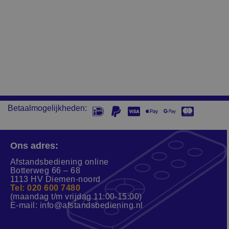
Betaalmogelijkheden:
Ons adres:
Afstandsbediening online
Botterweg 66 – 68
1113 HV Diemen-noord
Tel: 020 600 7480
(maandag t/m vrijdag 11:00-15:00)
E-mail:
info@afstandsbediening.nl