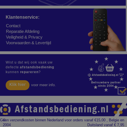
Klantenservice:
Contact
Reparatie Afdeling
Veiligheid & Privacy
Voorwaarden & Levertijd
Wist u dat wij ook vaak uw
defecte
afstandsbediening
kunnen
repareren
?
Klik hier
voor meer info.
Geen verzendkosten binnen Nederland voor orders vanaf €15,00 , Belgie en
©
2004
Duitsland vanaf € 7,95