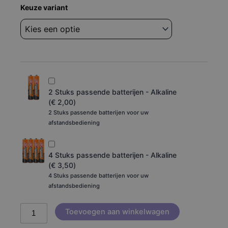
Afstandsbediening
Keuze variant
€ 49,95
Lg
an-
tot
mr700
aantal
€ 110,00
2 Stuks passende batterijen - Alkaline
(
€
2,00
)
2 Stuks passende batterijen voor uw
afstandsbediening
4 Stuks passende batterijen - Alkaline
(
€
3,50
)
4 Stuks passende batterijen voor uw
afstandsbediening
Toevoegen aan winkelwagen