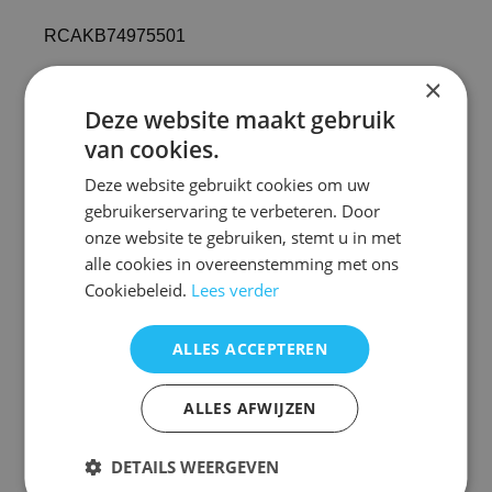
RCAKB74975501
×
oled55e6d oled55e6v oled65e6d led77g6v
oled65g6v
Deze website maakt gebruik
van cookies.
Deze website gebruikt cookies om uw
Afstandsbediening Lg an-mr700 kopen
gebruikerservaring te verbeteren. Door
Deze afstandsbediening is een uitstekende keuze
onze website te gebruiken, stemt u in met
voor iedereen die op zoek is naar een betrouwbare
alle cookies in overeenstemming met ons
en gebruiksvriendelijke oplossing voor hun LG
televisie. Met de mogelijkheid om eenvoudig te
Cookiebeleid.
Lees verder
koppelen via de meegeleverde USB-stick, biedt
deze afstandsbediening een naadloze ervaring. Het
ontwerp is speciaal afgestemd op LG-modellen,
ALLES ACCEPTEREN
waardoor je verzekerd bent van compatibiliteit en
functionaliteit.
ALLES AFWIJZEN
Bij het gebruik van de Lg an-mr700
afstandsbediening is het belangrijk om de
handleiding goed door te nemen, zodat je optimaal
DETAILS WEERGEVEN
gebruik kunt maken van alle functies. Zorg ervoor
dat je de afstandsbediening regelmatig controleert