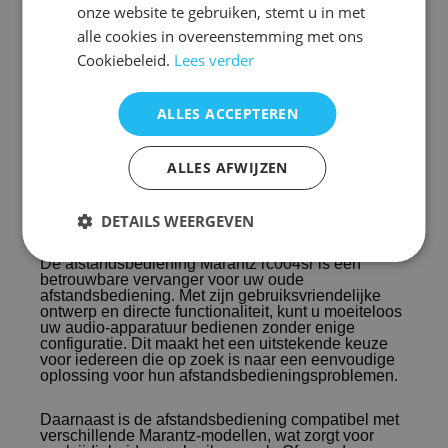
onze website te gebruiken, stemt u in met
alle cookies in overeenstemming met ons
Cookiebeleid.
Lees verder
ALLES ACCEPTEREN
ALLES AFWIJZEN
DETAILS WEERGEVEN
Afstandsbediening Marantz rc004sr rc003sr kopen
De afstandsbediening Marantz rc004sr is een
betrouwbare vervanger voor uw oude
afstandsbediening. Met zijn gebruiksvriendelijke
ontwerp en directe functionaliteit, kunt u moeiteloos
uw audio-apparatuur bedienen zonder enige
configuratie. Dit maakt het een uitstekende keuze
voor iedereen die op zoek is naar een eenvoudige
oplossing voor hun afstandsbedieningsproblemen.
Daarnaast is de afstandsbediening compatibel met
verschillende Marantz-modellen, wat zorgt voor