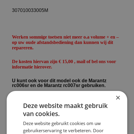
307010033005M
Werken sommige toetsen niet meer o.a volume + en –
op uw oude afstandsbediening dan kunnen wij dit
repareren.
De kosten hiervan zijn € 15,00 , mail of bel ons voor
informatie hierover.
U kunt ook voor dit model ook de Marantz
rc006sr en de Marantz rc007sr gebruiken.
×
sr6004
Deze website maakt gebruik
van cookies.
Deze website gebruikt cookies om uw
dfct.qwv12
gebruikerservaring te verbeteren. Door