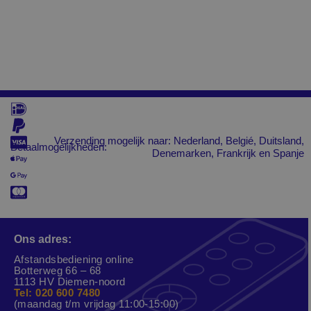
Verzending mogelijk naar: Nederland, Belgié, Duitsland,
Betaalmogelijkheden:
Denemarken, Frankrijk en Spanje
Ons adres:
Afstandsbediening online
Botterweg 66 – 68
1113 HV Diemen-noord
Tel: 020 600 7480
(maandag t/m vrijdag 11:00-15:00)