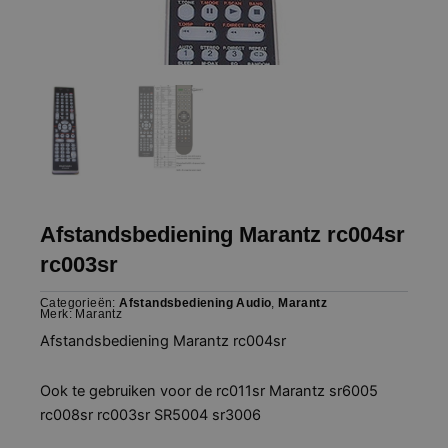
Afstandsbediening Marantz rc004sr
rc003sr
Categorieën:
Afstandsbediening Audio
,
Marantz
Merk:
Marantz
Afstandsbediening Marantz rc004sr
Ook te gebruiken voor de rc011sr Marantz sr6005
rc008sr rc003sr SR5004 sr3006