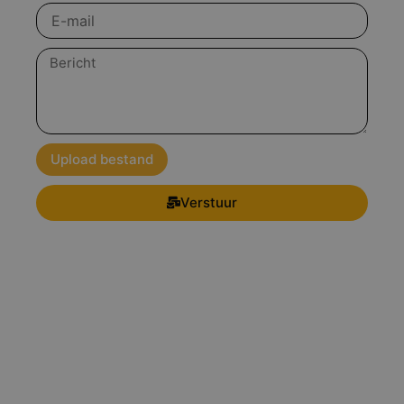
product
E-
mail
Bericht
Upload bestand
Verstuur