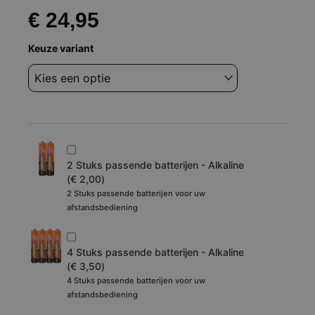
€
24,95
Afstandsbediening
Keuze variant
Marantz
rc004sr
rc003sr
aantal
2 Stuks passende batterijen - Alkaline
(
€
2,00
)
2 Stuks passende batterijen voor uw
afstandsbediening
4 Stuks passende batterijen - Alkaline
(
€
3,50
)
4 Stuks passende batterijen voor uw
afstandsbediening