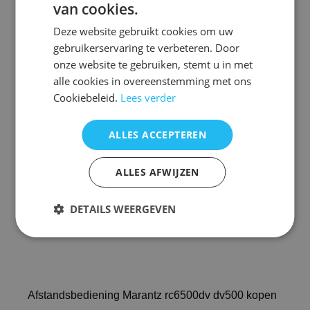
van cookies.
Deze website gebruikt cookies om uw
Afstandsbediening Marantz rc6500dv
gebruikerservaring te verbeteren. Door
onze website te gebruiken, stemt u in met
Voorraad nieuw vervangend : 3
alle cookies in overeenstemming met ons
Cookiebeleid.
Lees verder
De vervangende is een kopie van de originele met
precies dezelfde functies
maar een ander uiterlijk en is speciaal voor dit
ALLES ACCEPTEREN
model gemaakt en werkt ook
alleen op dit merk en model. ( zie foto 2 )
ALLES AFWIJZEN
U hoeft de afstandsbediening NIET te
programmeren!
Het werkt direct
DETAILS WEERGEVEN
Afstandsbediening Marantz rc6500dv dv500 kopen