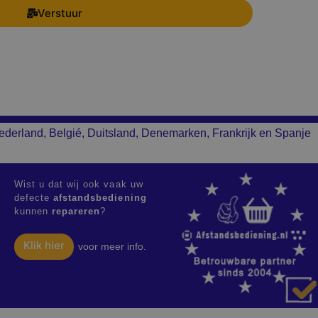
Verstuur
ederland, Belgié, Duitsland, Denemarken, Frankrijk en Spanje
Wist u dat wij ook vaak uw
defecte
afstandsbediening
kunnen
repareren
?
Klik hier
voor meer info.