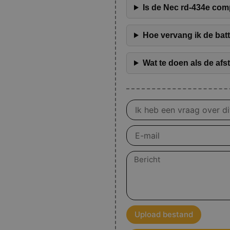
Is de Nec rd-434e com
Hoe vervang ik de bat
Wat te doen als de afs
Vraag
over
product
E-
mail
Bericht
Upload bestand