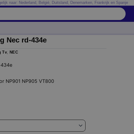
elijk naar: Nederland, Belgié, Duitsland, Denemarken, Frankrijk en Spanje
g Nec rd-434e
g Tv
,
NEC
-434e
oor NP901 NP905 VT800