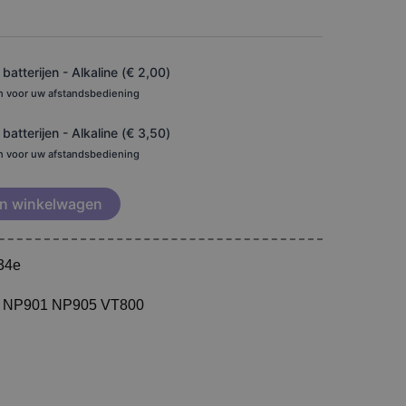
atterijen - Alkaline (
€
2,00
)
en voor uw afstandsbediening
atterijen - Alkaline (
€
3,50
)
en voor uw afstandsbediening
n winkelwagen
34e
or NP901 NP905 VT800