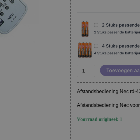
aantal
2 Stuks passende b
2 Stuks passende batterij
4 Stuks passende b
4 Stuks passende batterij
Toevoegen aa
Afstandsbediening Nec rd-4
Afstandsbediening Nec vo
Voorraad origineel: 1