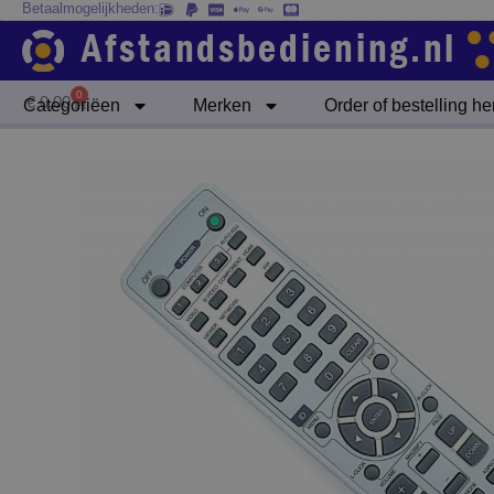
Betaalmogelijkheden:
Ga
naar
de
inhoud
0
Winkelwagen
€
0,00
Categoriëen
Merken
Order of bestelling h