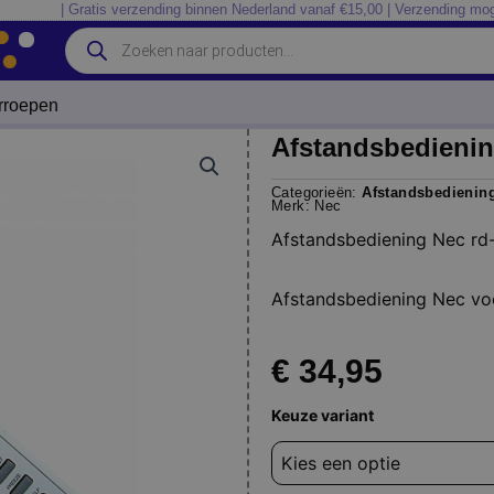
| Gratis verzending binnen Nederland vanaf €15,00 | Verzending mog
Producten
zoeken
erroepen
Afstandsbedienin
Categorieën:
Afstandsbedienin
Merk:
Nec
Afstandsbediening Nec rd
Afstandsbediening Nec v
€
34,95
Afstandsbediening
Keuze variant
Nec
rd-
434e