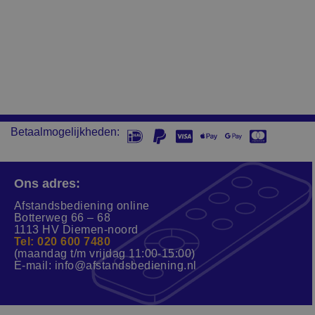
Betaalmogelijkheden:
Ons adres:
Afstandsbediening online
Botterweg 66 – 68
1113 HV Diemen-noord
Tel: 020 600 7480
(maandag t/m vrijdag 11:00-15:00)
E-mail:
info@afstandsbediening.nl