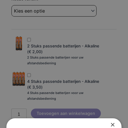
Panasonic
N2QAYB000490
aantal
2 Stuks passende batterijen - Alkaline
(
€
2,00
)
2 Stuks passende batterijen voor uw
afstandsbediening
4 Stuks passende batterijen - Alkaline
(
€
3,50
)
4 Stuks passende batterijen voor uw
afstandsbediening
Toevoegen aan winkelwagen
×