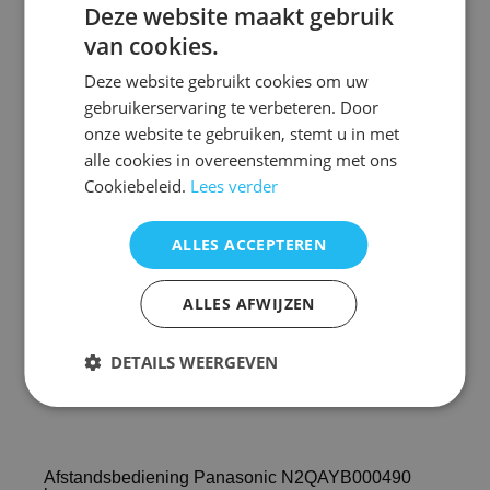
Deze website maakt gebruik
Afstandsbediening Panasonic N2QAYB000490
van cookies.
Voorraad nieuw vervangend: 12
Deze website gebruikt cookies om uw
gebruikerservaring te verbeteren. Door
PANASONIC
TX-L32GA11
onze website te gebruiken, stemt u in met
PANASONIC
TX-P42G20B
PANASONIC
TX-P42G20E
alle cookies in overeenstemming met ons
PANASONIC
TX-P42G20ES
Cookiebeleid.
Lees verder
PANASONIC
TX-P42GF12
PANASONIC
TX-P42GW20
PANASONIC
TX-P42S30B
ALLES ACCEPTEREN
PANASONIC
TX-P42S30E
PANASONIC
TX-P42S30J
PANASONIC
TX-P42S30Y
ALLES AFWIJZEN
PANASONIC
TX-P46G20E
PANASONIC
TX-P50GW20
DETAILS WEERGEVEN
Afstandsbediening Panasonic N2QAYB000490