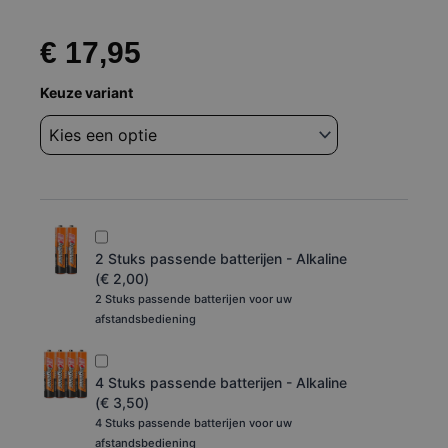
€
17,95
Afstandsbediening
Keuze variant
Philips
mcd716
mcd710
996510010551
aantal
2 Stuks passende batterijen - Alkaline
(
€
2,00
)
2 Stuks passende batterijen voor uw
afstandsbediening
4 Stuks passende batterijen - Alkaline
(
€
3,50
)
4 Stuks passende batterijen voor uw
afstandsbediening