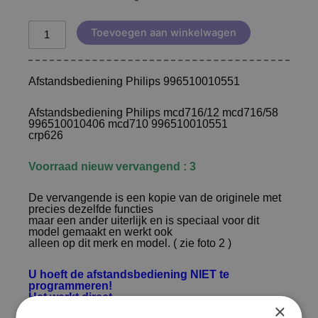
Toevoegen aan winkelwagen
Afstandsbediening Philips 996510010551
Afstandsbediening Philips mcd716/12 mcd716/58
996510010406 mcd710 996510010551
crp626
Voorraad nieuw vervangend : 3
De vervangende is een kopie van de originele met
precies dezelfde functies
maar een ander uiterlijk en is speciaal voor dit
model gemaakt en werkt ook
alleen op dit merk en model. ( zie foto 2 )
U hoeft de afstandsbediening NIET te
programmeren!
Het werkt direct
×