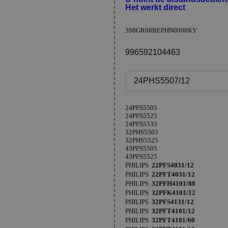
Het werkt direct
398GR08BEPHN0008KY
996592104463
24PHS5507/12
24PFS5505
24PFS5525
24PFS5535
32PHS5505
32PHS5525
43PFS5505
43PFS5525
PHILIPS
22PFS4031/12
PHILIPS
22PFT4031/12
PHILIPS
32PFH4101/88
PHILIPS
32PFK4101/12
PHILIPS
32PFS4131/12
PHILIPS
32PFT4101/12
PHILIPS
32PFT4101/60