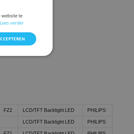
 website te
Lees verder
ACCEPTEREN
FZ2
LCD/TFT Backlight LED
PHILIPS
LCD/TFT Backlight LED
PHILIPS
FZ1
LCD/TFT Backlight LED
PHILIPS