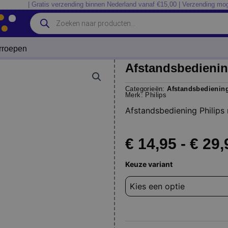
| Gratis verzending binnen Nederland vanaf €15,00 | Verzending mog
Producten
zoeken
erroepen
Afstandsbedienin
Categorieën:
Afstandsbedienin
Merk:
Philips
Afstandsbediening Philip
€
14,95
-
€
29,
Afstandsbediening
Keuze variant
Philips
996596001842
aantal