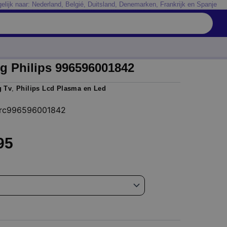
elijk naar: Nederland, Belgié, Duitsland, Denemarken, Frankrijk en Spanje
g Philips 996596001842
g Tv
,
Philips Lcd Plasma en Led
s rc996596001842
Prijsklasse:
95
€ 14,95
tot
€ 29,95