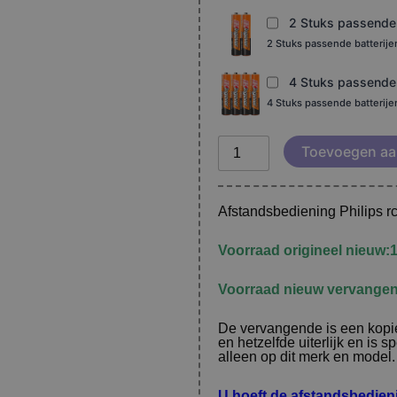
2 Stuks passende b
2 Stuks passende batterij
4 Stuks passende b
4 Stuks passende batterij
Toevoegen aa
Afstandsbediening Philips
Voorraad origineel nieuw:
Voorraad nieuw vervangen
De vervangende is een kopie
en hetzelfde uiterlijk en is 
alleen op dit merk en model. (
U hoeft de afstandsbedie