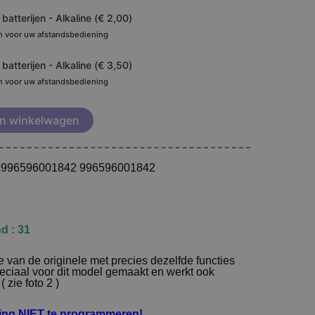
atterijen - Alkaline (
€
2,00
)
en voor uw afstandsbediening
atterijen - Alkaline (
€
3,50
)
en voor uw afstandsbediening
n winkelwagen
 rc996596001842 996596001842
1
d : 31
 van de originele met precies dezelfde functies
speciaal voor dit model gemaakt en werkt ook
 zie foto 2 )
ning NIET te programmeren!