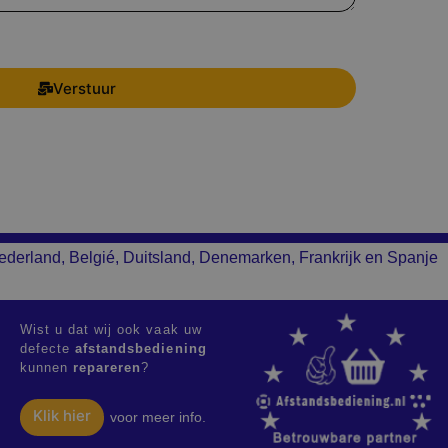
Verstuur
ederland, Belgié, Duitsland, Denemarken, Frankrijk en Spanje
Wist u dat wij ook vaak uw
defecte
afstandsbediening
kunnen
repareren
?
Klik hier
voor meer info.