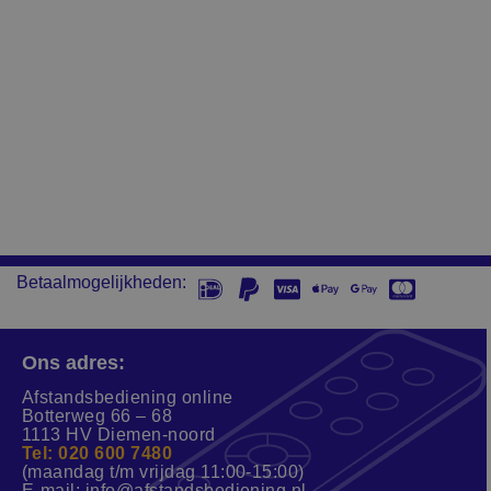
Betaalmogelijkheden:
Ons adres:
Afstandsbediening online
Botterweg 66 – 68
1113 HV Diemen-noord
Tel: 020 600 7480
(maandag t/m vrijdag 11:00-15:00)
E-mail:
info@afstandsbediening.nl