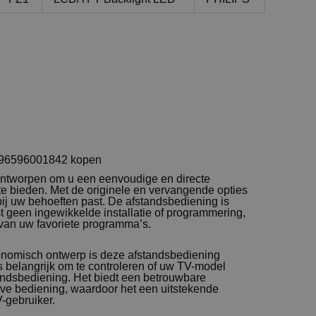
 996596001842 kopen
ontworpen om u een eenvoudige en directe
te bieden. Met de originele en vervangende opties
bij uw behoeften past. De afstandsbediening is
st geen ingewikkelde installatie of programmering,
 van uw favoriete programma’s.
onomisch ontwerp is deze afstandsbediening
is belangrijk om te controleren of uw TV-model
andsbediening. Het biedt een betrouwbare
ve bediening, waardoor het een uitstekende
V-gebruiker.