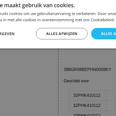
22pfs4232/12
e maakt gebruik van cookies.
22pfs4022/12
ruikt cookies om uw gebruikerservaring te verbeteren. Door onze
 u in met alle cookies in overeenstemming met ons Cookiebeleid.
43pfs4112/12
ERGEVEN
ALLES AFWIJZEN
ALLES 
32phs4112/12
24pfs4022/12
398GR08BEPHN0008KY
Geschikt voor
32PHK4101
12
32PHK4101
12
32PHK4101
12