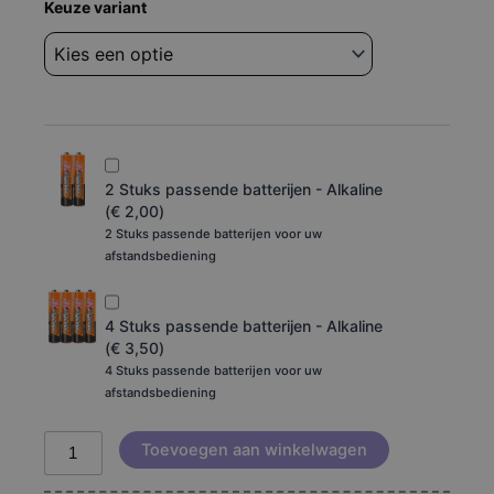
Afstandsbediening
Keuze variant
€ 14,95
Philips
rc1553814
tot
aantal
€ 19,95
2 Stuks passende batterijen - Alkaline
(
€
2,00
)
2 Stuks passende batterijen voor uw
afstandsbediening
4 Stuks passende batterijen - Alkaline
(
€
3,50
)
4 Stuks passende batterijen voor uw
afstandsbediening
Toevoegen aan winkelwagen