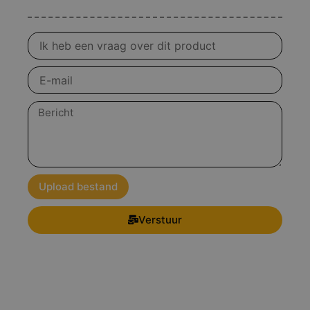
Vraag
over
product
E-
mail
Bericht
Upload bestand
Verstuur