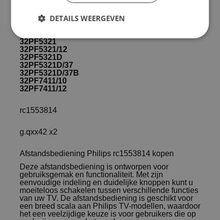
32PF5320/78
32PF5320/79
32PF5320/93
DETAILS WEERGEVEN
32PF5320/98
32PF5320D
32PF5321
32PF5321/12
32PF5321D
32PF5321D/37
32PF5321D/37B
32PF7411/10
32PF7411/12
rc1553814
g.qxx42 x2
Afstandsbediening Philips rc1553814 kopen
Deze afstandsbediening is ontworpen voor
gebruiksgemak en functionaliteit. Met zijn
eenvoudige indeling en duidelijke knoppen kunt u
moeiteloos schakelen tussen verschillende functies
van uw TV. De afstandsbediening is geschikt voor
een breed scala aan Philips TV-modellen, waardoor
het een veelzijdige keuze is voor gebruikers die op