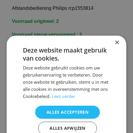
Afstandsbediening Philips rcp1553814
rc1553814
Voorraad origineel: 2
Voorraad nieuw vervangend : 3
×
De vervangende is een kopie van de originele met
Deze website maakt gebruik
precies dezelfde functies
van cookies.
maar een ander uiterlijk en is speciaal voor dit
model gemaakt en werkt ook
alleen op dit merk en model. ( zie foto 2 )
Deze website gebruikt cookies om uw
gebruikerservaring te verbeteren. Door
U hoeft de afstandsbediening NIET te
onze website te gebruiken, stemt u in met
programmeren!
alle cookies in overeenstemming met ons
Het werkt direct
Cookiebeleid.
Lees verder
32PF5320
32PF5320/10
32PF5320/28
ALLES ACCEPTEREN
50pfl7321/12
ALLES AFWIJZEN
32PF5320/28B