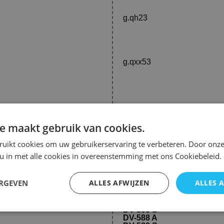
g.qh23
g.qxx53
e maakt gebruik van cookies.
ruikt cookies om uw gebruikerservaring te verbeteren. Door onze
 u in met alle cookies in overeenstemming met ons Cookiebeleid.
ERGEVEN
ALLES AFWIJZEN
ALLES 
DV-285
DV-285 S
DV-303 S
DV-588 A