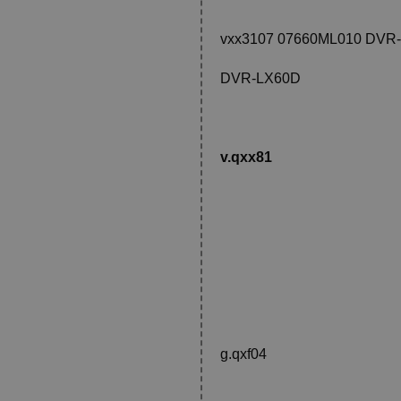
vxx3107 07660ML010 DVR
DVR-LX60D
v.qxx81
g.qxf04