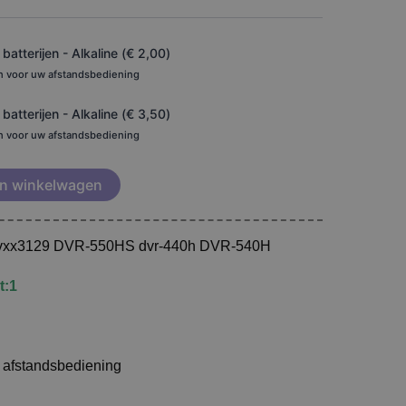
atterijen - Alkaline (
€
2,00
)
en voor uw afstandsbediening
atterijen - Alkaline (
€
3,50
)
en voor uw afstandsbediening
n winkelwagen
r vxx3129 DVR-550HS dvr-440h DVR-540H
t:1
e afstandsbediening