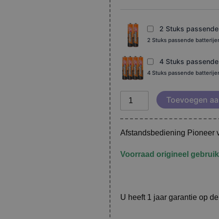
dvr-
440h
DVR-
2 Stuks passende b
540H
2 Stuks passende batterij
aantal
4 Stuks passende b
4 Stuks passende batterij
Toevoegen aa
Afstandsbediening Pionee
Voorraad origineel gebruik
U heeft 1 jaar garantie op d