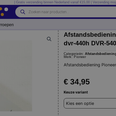
| Gratis verzending binnen Nederland vanaf €15,00 | Verzending mog
Producten
zoeken
erroepen
Afstandsbedieni
dvr-440h DVR-54
Categorieën:
Afstandsbedienin
Merk:
Pioneer
Afstandsbediening Pione
€
34,95
Afstandsbediening
Keuze variant
Pioneer
vxx3129
DVR-
550HS