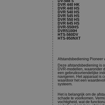
DV-588 S
DVR 440 HK
DVR 440 HS
DVR 540 HS
DVR 545 HS
DVR 550 HS
DVR 645 HS
DVR-550HS
DVR5100H
HTS-560DV
HTS-950NXT
Afstandsbediening Pionee
Deze afstandsbediening is o
DVR-modellen, waaronder
een gebruiksvriendelijke in
navigeren. Het apparaat is c
waardoor het een waardevoll
systeem.
Het is belangrijk om de afs
schade te voorkomen. Vermij
vochtigheid, wat de functiona