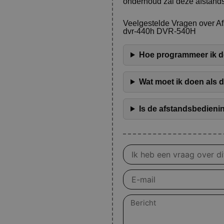
onderhoud zal deze afstands
Veelgestelde Vragen over 
dvr-440h DVR-540H
Hoe programmeer ik d
Wat moet ik doen als 
Is de afstandsbedieni
Vraag
over
product
E-
mail
Bericht