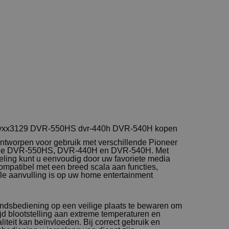
r vxx3129 DVR-550HS dvr-440h DVR-540H kopen
ntworpen voor gebruik met verschillende Pioneer
 de DVR-550HS, DVR-440H en DVR-540H. Met
deling kunt u eenvoudig door uw favoriete media
ompatibel met een breed scala aan functies,
e aanvulling is op uw home entertainment
tandsbediening op een veilige plaats te bewaren om
d blootstelling aan extreme temperaturen en
liteit kan beïnvloeden. Bij correct gebruik en