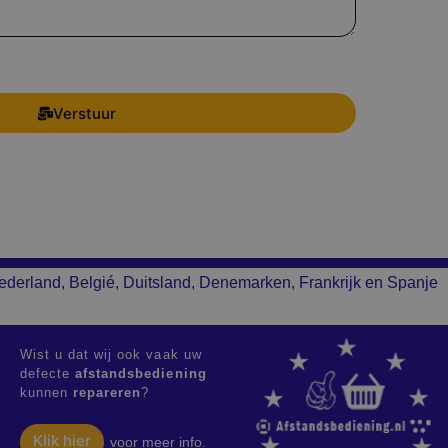
Verstuur
ederland, Belgié, Duitsland, Denemarken, Frankrijk en Spanje
Wist u dat wij ook vaak uw
defecte
afstandsbediening
kunnen
repareren
?
Klik hier
voor meer info.