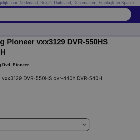
elijk naar: Nederland, Belgié, Duitsland, Denemarken, Frankrijk en Spanje
ng Pioneer vxx3129 DVR-550HS
0H
g Dvd
,
Pioneer
er vxx3129 DVR-550HS dvr-440h DVR-540H