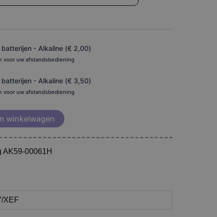
atterijen - Alkaline (
€
2,00
)
en voor uw afstandsbediening
atterijen - Alkaline (
€
3,50
)
en voor uw afstandsbediening
n winkelwagen
g AK59-00061H
7/XEF