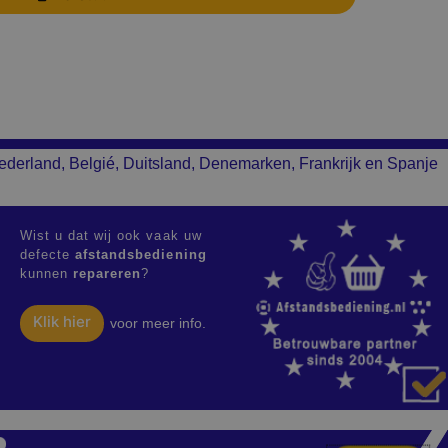
ederland, Belgié, Duitsland, Denemarken, Frankrijk en Spanje
Wist u dat wij ook vaak uw
defecte
afstandsbediening
kunnen
repareren
?
Klik hier
voor meer info.