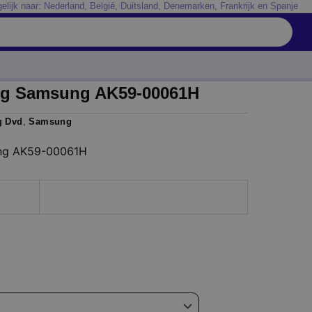
elijk naar: Nederland, Belgié, Duitsland, Denemarken, Frankrijk en Spanje
ng Samsung AK59-00061H
g Dvd
,
Samsung
ung AK59-00061H