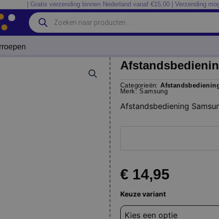
| Gratis verzending binnen Nederland vanaf €15,00 | Verzending mog
Producten
zoeken
erroepen
Afstandsbedieni
Categorieën:
Afstandsbedienin
Merk:
Samsung
Afstandsbediening Sams
€
14,95
Afstandsbediening
Keuze variant
Samsung
AK59-