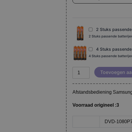
00061H
aantal
2 Stuks passende b
2 Stuks passende batterij
4 Stuks passende b
4 Stuks passende batterij
Toevoegen aa
Afstandsbediening Samsun
Voorraad origineel :3
DVD-1080P