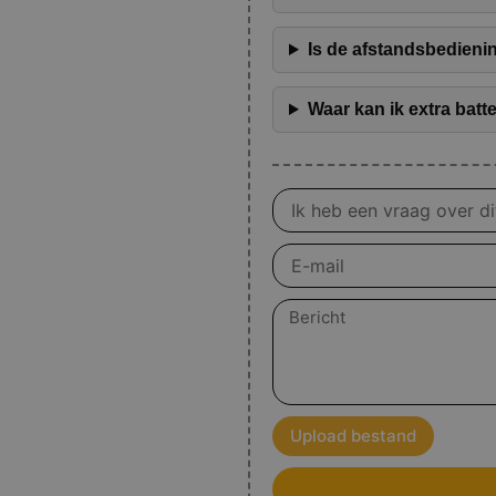
Is de afstandsbedieni
Waar kan ik extra bat
Vraag
over
product
E-
mail
Bericht
Upload bestand