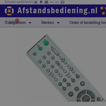
Betaalmogelijkheden:
Ga
naar
de
inhoud
0
Winkelwagen
€
0,00
Categoriëen
Merken
Order of bestelling h