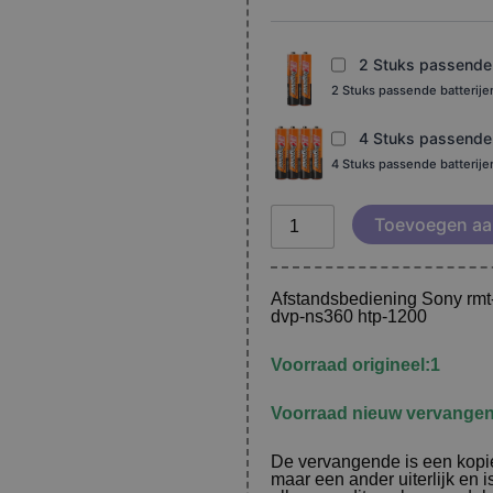
NS585P
DVP-
NS355
2 Stuks passende b
aantal
2 Stuks passende batterij
4 Stuks passende b
4 Stuks passende batterij
Toevoegen aa
Afstandsbediening Sony rm
dvp-ns360 htp-1200
Voorraad origineel:1
Voorraad nieuw vervangen
De vervangende is een kopie
maar een ander uiterlijk en 