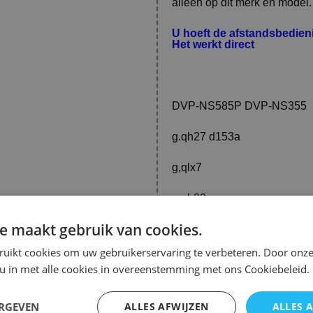
alleen op dit merk en model
U hoeft de afstandsbedie
Het werkt direct
DVP-NS585P DVP-NS355
g.qh27 d153a
g,qlx7
g.qh22
e maakt gebruik van cookies.
ruikt cookies om uw gebruikerservaring te verbeteren. Door onze
Afstandsbediening Sony r
 u in met alle cookies in overeenstemming met ons Cookiebeleid.
Deze afstandsbediening is o
NS585P of DVP-NS355 DVD-sp
vervangende afstandsbedien
ERGEVEN
ALLES AFWIJZEN
ALLES 
verlengen en zorgt ervoor da