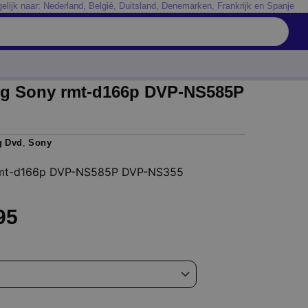
elijk naar: Nederland, Belgié, Duitsland, Denemarken, Frankrijk en Spanje
ng Sony rmt-d166p DVP-NS585P
g Dvd
,
Sony
 rmt-d166p DVP-NS585P DVP-NS355
Prijsklasse:
95
€ 14,95
tot