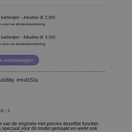
€ 19,95
atterijen - Alkaline (
€
2,00
)
en voor uw afstandsbediening
atterijen - Alkaline (
€
3,50
)
en voor uw afstandsbediening
n winkelwagen
t-d166p rmt-d152a
d : 3
 van de originele met precies dezelfde functies
is speciaal voor dit model gemaakt en werkt ook