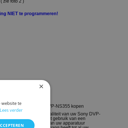
.
( zie foto 2 )
ning NIET te programmeren!
×
 website te
mt-d166p DVP-NS585P DVP-NS355 kopen
Lees verder
ntworpen om de functionaliteit van uw Sony DVP-
eler te herstellen. Het gebruik van een
ing kan de levensduur van uw apparatuur
ACCEPTEREN
t u weer gemakkelijk toegang heeft tot al uw