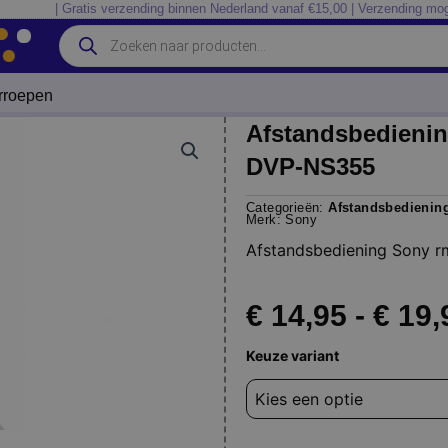
| Gratis verzending binnen Nederland vanaf €15,00 | Verzending mog
Producten
zoeken
erroepen
Afstandsbedieni
DVP-NS355
Categorieën:
Afstandsbedienin
Merk:
Sony
Afstandsbediening Sony
€
14,95
-
€
19,
Afstandsbediening
Keuze variant
Sony
rmt-
d166p
DVP-