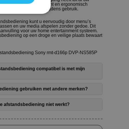
ndsbediening is lichtgewicht en ergonomisch
ortabel in de hand ligt tijdens gebruik.
andsbediening kunt u eenvoudig door menu’s
passen en uw media afspelen zonder gedoe. Dit
aanvulling voor uw home entertainment systeem.
dsbediening op een droge en veilige plaats bewaart
Afstandsbediening Sony rmt-d166p DVP-NS585P
fstandsbediening compatibel is met mijn
bediening gebruiken met andere merken?
de afstandsbediening niet werkt?