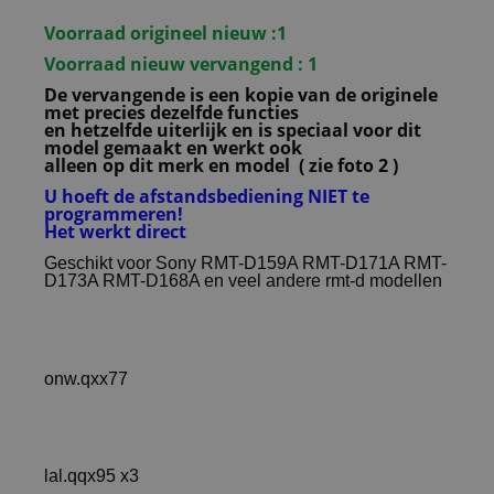
Voorraad origineel nieuw :1
Voorraad nieuw vervangend : 1
De vervangende is een kopie van de originele
met precies dezelfde functies
en hetzelfde uiterlijk en is speciaal voor dit
model gemaakt en werkt ook
alleen op dit merk en model ( zie foto 2 )
U hoeft de afstandsbediening NIET te
programmeren!
Het werkt direct
Geschikt voor Sony RMT-D159A RMT-D171A RMT-
D173A RMT-D168A en veel andere rmt-d modellen
onw.qxx77
lal.qqx95 x3