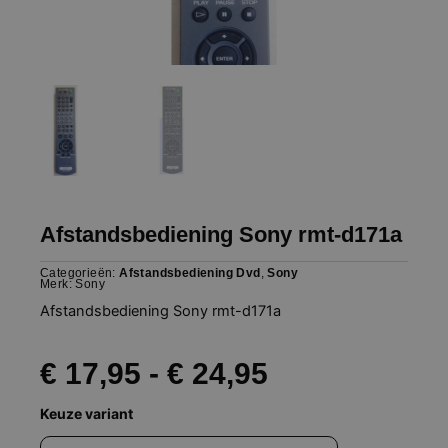
Afstandsbediening Sony rmt-d171a
Categorieën:
Afstandsbediening Dvd
,
Sony
Merk:
Sony
Afstandsbediening Sony rmt-d171a
Prijsklasse:
€
17,95
-
€
24,95
Afstandsbediening
Keuze variant
€ 17,95
Sony