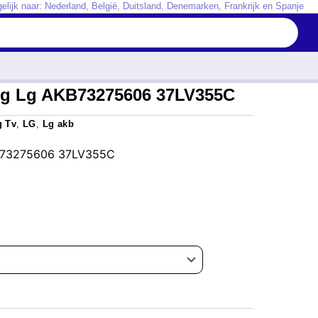
elijk naar: Nederland, Belgié, Duitsland, Denemarken, Frankrijk en Spanje
ng Lg AKB73275606 37LV355C
g Tv
,
LG
,
Lg akb
KB73275606 37LV355C