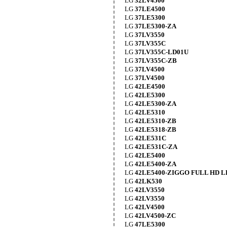
LG
32LV4500
LG
37LE4500
LG
37LE5300
LG
37LE5300-ZA
LG
37LV3550
LG
37LV355C
LG
37LV355C-LD01U
LG
37LV355C-ZB
LG
37LV4500
LG
37LV4500
LG
42LE4500
LG
42LE5300
LG
42LE5300-ZA
LG
42LE5310
LG
42LE5310-ZB
LG
42LE5318-ZB
LG
42LE531C
LG
42LE531C-ZA
LG
42LE5400
LG
42LE5400-ZA
LG
42LE5400-ZIGGO FULL HD 
LG
42LK530
LG
42LV3550
LG
42LV3550
LG
42LV4500
LG
42LV4500-ZC
LG
47LE5300