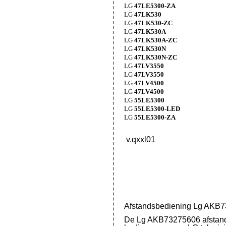
LG
47LE5300-ZA
LG
47LK530
LG
47LK530-ZC
LG
47LK530A
LG
47LK530A-ZC
LG
47LK530N
LG
47LK530N-ZC
LG
47LV3550
LG
47LV3550
LG
47LV4500
LG
47LV4500
LG
55LE5300
LG
55LE5300-LED
LG
55LE5300-ZA
v.qxxl01
Afstandsbediening Lg AKB
De Lg AKB73275606 afstands