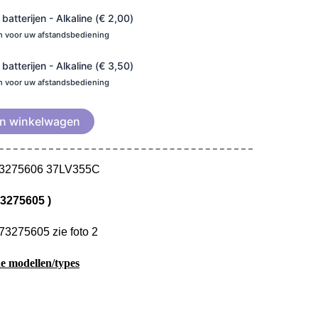
atterijen - Alkaline (
€
2,00
)
en voor uw afstandsbediening
atterijen - Alkaline (
€
3,50
)
en voor uw afstandsbediening
n winkelwagen
73275606 37LV355C
3275605 )
73275605 zie foto 2
e modellen/types