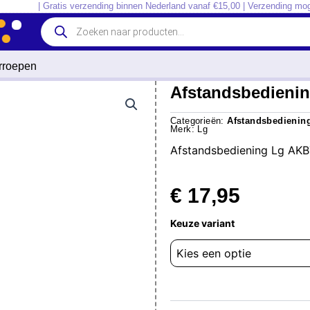
| Gratis verzending binnen Nederland vanaf €15,00 | Verzending mog
Producten
zoeken
erroepen
Afstandsbedieni
Categorieën:
Afstandsbedienin
Merk:
Lg
Afstandsbediening Lg A
€
17,95
Afstandsbediening
Keuze variant
Lg
AKB73275606
37LV355C
aantal