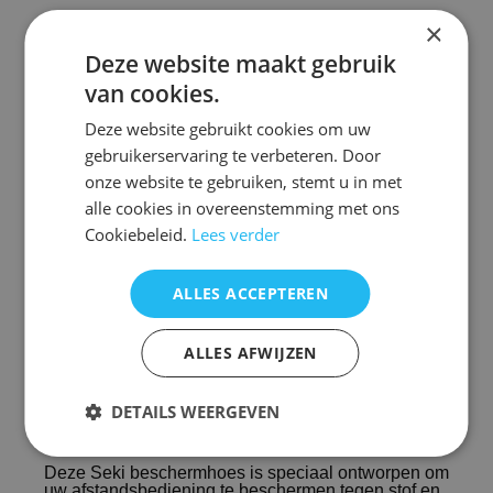
Seki beschermhoes tegen stof en vloeistoffen
×
Deze website maakt gebruik
Alleen geschikt voor de Seki Easy , Seki easy plus ,
Seki Grande en Seki Medium
van cookies.
Deze website gebruikt cookies om uw
Uit voorraad leverbaar
gebruikerservaring te verbeteren. Door
onze website te gebruiken, stemt u in met
alle cookies in overeenstemming met ons
Seki beschermhoes tegen stof en vloeistoffen
Cookiebeleid.
Lees verder
Alleen geschikt voor de Seki Easy , Seki easy plus ,
ALLES ACCEPTEREN
Seki Grande en Seki Medium
Uit voorraad leverbaar
ALLES AFWIJZEN
DETAILS WEERGEVEN
Seki beschermhoes kopen
Deze Seki beschermhoes is speciaal ontworpen om
uw afstandsbediening te beschermen tegen stof en