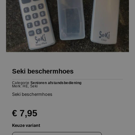
Seki beschermhoes
Categorie
Senioren afstandsbediening
Merk:
HE
,
Seki
Seki beschermhoes
€
7,95
Seki
Keuze variant
beschermhoes