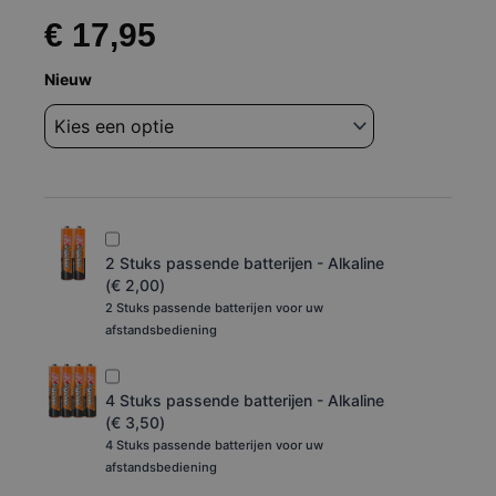
€
17,95
Vervangende
Nieuw
afstandsbediening
geschikt
voor
ONVO
50OVF9000
(V1)
aantal
2 Stuks passende batterijen - Alkaline
(
€
2,00
)
2 Stuks passende batterijen voor uw
afstandsbediening
4 Stuks passende batterijen - Alkaline
(
€
3,50
)
4 Stuks passende batterijen voor uw
afstandsbediening