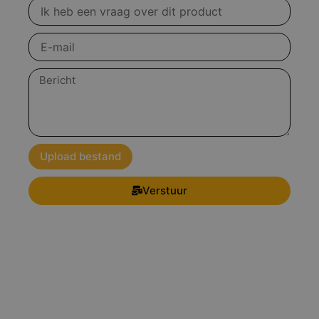
Vraag
over
product
E-
mail
Bericht
Upload bestand
Verstuur