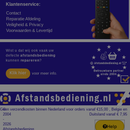
Klantenservice:
Contact
Reparatie Afdeling
Veiligheid & Privacy
Voorwaarden & Levertijd
Wist u dat wij ook vaak uw
defecte
afstandsbediening
kunnen
repareren
?
Klik hier
voor meer info.
Geen verzendkosten binnen Nederland voor orders vanaf €15,00 , Belgie en
©
2004
Duitsland vanaf € 7,95
-
2026
Help
Afstandsbediening