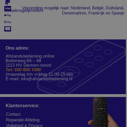
Verzending mogelijk naar: Nederland, Belgié, Duitsland,
Betaalmogelijkheden:
Denemarken, Frankrijk en Spanje
Ons adres:
Afstandsbediening online
Botterweg 66 – 68
1113 HV Diemen-noord
Tel: 020 600 7480
(maandag t/m vrijdag 11:00-15:00)
E-mail:
info@afstandsbediening.nl
Klantenservice:
Contact
Reparatie Afdeling
Veiligheid & Privacy