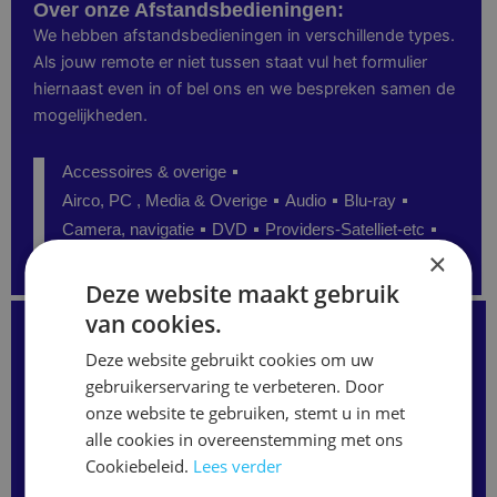
Over onze Afstandsbedieningen:
We hebben afstandsbedieningen in verschillende types.
Als jouw remote er niet tussen staat vul het formulier
hiernaast even in of bel ons en we bespreken samen de
mogelijkheden.
Accessoires & overige
Airco, PC , Media & Overige
Audio
Blu-ray
Camera, navigatie
DVD
Providers-Satelliet-etc
×
Senioren
TV
Video
Deze website maakt gebruik
van cookies.
Kunt u de juiste afstandsbediening niet vinden?
Staat uw model niet op onze website?
Deze website gebruikt cookies om uw
Neem gerust contact met ons op
of vul het formulier hieronder in.
gebruikerservaring te verbeteren. Door
Wij kunnen vaak alsnog de juiste afstandsbediening
onze website te gebruiken, stemt u in met
leveren.
alle cookies in overeenstemming met ons
Merk
/
Cookiebeleid.
Lees verder
Modelnaam