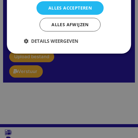
ALLES ACCEPTEREN
Opmerking
ALLES AFWIJZEN
of
vraag:
E-
DETAILS WEERGEVEN
mail
upload
Upload bestand
Verstuur