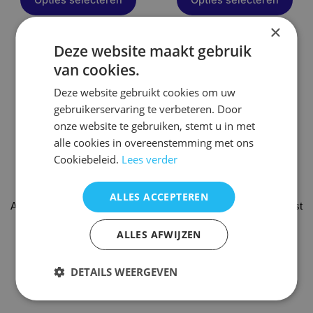
×
Deze website maakt gebruik
Dit
Dit
van cookies.
product
product
heeft
heeft
Deze website gebruikt cookies om uw
meerdere
meerdere
gebruikerservaring te verbeteren. Door
variaties.
variaties.
onze website te gebruiken, stemt u in met
Deze
Deze
alle cookies in overeenstemming met ons
optie
optie
Cookiebeleid.
Lees verder
kan
kan
gekozen
gekozen
ALLES ACCEPTEREN
Afstandsbediening Silvercrest
worden
Afstandsbediening Silvercrest
worden
kh6515
op
kh6520
op
ALLES AFWIJZEN
de
de
€
19,95
€
19,95
productpagina
productpagina
DETAILS WEERGEVEN
Opties selecteren
Opties selecteren