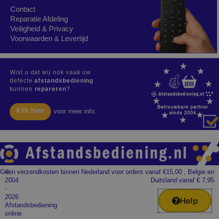
Contact
Reparatie Afdeling
Veiligheid & Privacy
Voorwaarden & Levertijd
Wist u dat wij ook vaak uw
defecte
afstandsbediening
kunnen
repareren
?
Klik hier
voor meer info.
Geen verzendkosten binnen Nederland voor orders vanaf €15,00 , Belgie en
©
2004
Duitsland vanaf € 7,95
-
2026
Help
Afstandsbediening
online