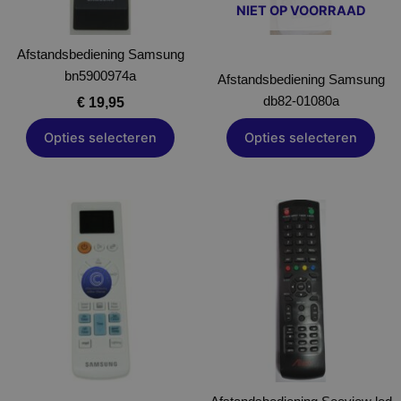
NIET OP VOORRAAD
kan
gekozen
Afstandsbediening Samsung
worden
bn5900974a
op
Afstandsbediening Samsung
de
db82-01080a
€
19,95
productpagina
Opties selecteren
Opties selecteren
Dit
Dit
product
product
heeft
heeft
meerdere
meerdere
variaties.
variaties.
Deze
Deze
optie
optie
kan
kan
gekozen
gekozen