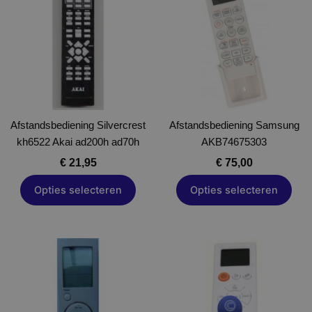
heeft
heeft
meerdere
meerdere
variaties.
variaties.
Deze
Deze
optie
optie
kan
kan
gekozen
gekozen
Afstandsbediening Silvercrest
worden
Afstandsbediening Samsung
worden
kh6522 Akai ad200h ad70h
op
AKB74675303
op
de
de
€
21,95
€
75,00
productpagina
productpagina
Opties selecteren
Opties selecteren
Dit
Dit
product
product
heeft
heeft
meerdere
meerdere