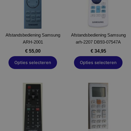
variaties.
variaties.
Deze
Deze
optie
optie
kan
kan
gekozen
gekozen
Afstandsbediening Samsung
worden
Afstandsbediening Samsung
worden
ARH-2001
op
arh-2207 DB93-07547A
op
de
de
€
55,00
€
34,95
productpagina
productpagina
Opties selecteren
Opties selecteren
Dit
product
heeft
meerdere
variaties.
Deze
optie