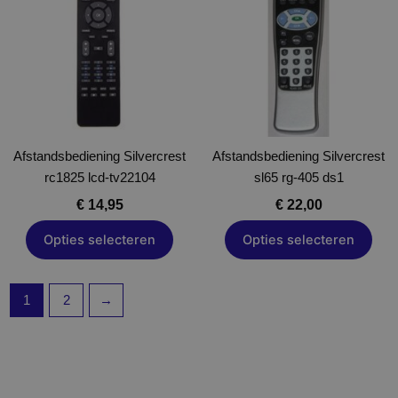
heeft
heeft
meerdere
meerdere
variaties.
variaties.
Deze
Deze
optie
optie
kan
kan
gekozen
gekozen
Afstandsbediening Silvercrest
worden
Afstandsbediening Silvercrest
worden
rc1825 lcd-tv22104
op
sl65 rg-405 ds1
op
de
de
€
14,95
€
22,00
productpagina
productpagina
Opties selecteren
Opties selecteren
1
2
→