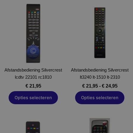
Prijskl
Dit
Dit
€ 21,95
product
product
tot
heeft
heeft
€ 24,95
meerdere
meerdere
variaties.
variaties.
Deze
Deze
optie
optie
kan
kan
gekozen
gekozen
Afstandsbediening Silvercrest
worden
Afstandsbediening Silvercrest
worden
lcdtv 22101 rc1810
op
lt3240 lt-1510 lt-2310
op
de
de
€
21,95
€
21,95
-
€
24,95
productpagina
productpagina
Opties selecteren
Opties selecteren
Dit
Dit
product
product