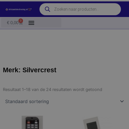
Ga
Producten
naar
zoeken
de
0
Winkelwagen
€
0,00
inhoud
Merk: Silvercrest
Resultaat 1–18 van de 24 resultaten wordt getoond
Dit
Dit
product
product