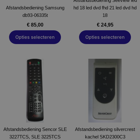
worden
Afstandsbediening Seeview led
worden
Afstandsbediening Samsung
op
hd 18 led dvd fhd 21 led dvd hd
op
db93-06335t
de
18
de
productpagina
productpagina
€
85,00
€
24,95
Opties selecteren
Opties selecteren
Dit
Dit
product
product
heeft
heeft
meerdere
meerdere
variaties.
variaties.
Deze
Deze
optie
optie
kan
kan
gekozen
gekozen
Afstandsbediening Sencor SLE
worden
Afstandsbediening silvercrest
worden
3227TCS, SLE 3225TCS
op
kachel SKD2300C3
op