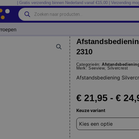
| Gratis verzending binnen Nederland vanaf €15,00 | Verzending mog
Producten
zoeken
erroepen
Afstandsbediening 
2310
Categorieën:
Afstandsbedienin
Merk:
Seeview
,
Silvercrest
Afstandsbediening Silvercr
€
21,95
-
€
24,
Afstandsbediening
Keuze variant
Silvercrest
lt3240
lt-
1510