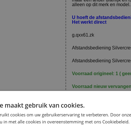
alleen op dit merk en model. (
U hoeft de afstandsbedie
Het werkt direct
g.qxx61.zk
Afstandsbediening Silvercres
Afstandsbediening Silvercres
Voorraad origineel: 1 ( geen
Voorraad nieuw vervangen
De vervangende is een kopie
e maakt gebruik van cookies.
maar een ander uiterlijk en 
alleen op dit merk en model. (
ruikt cookies om uw gebruikerservaring te verbeteren. Door onze
 u in met alle cookies in overeenstemming met ons Cookiebeleid.
U hoeft de afstandsbedie
Het werkt direct