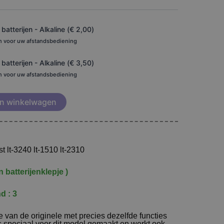
€ 24,95
atterijen - Alkaline (
€
2,00
)
en voor uw afstandsbediening
atterijen - Alkaline (
€
3,50
)
en voor uw afstandsbediening
n winkelwagen
t lt-3240 lt-1510 lt-2310
 batterijenklepje )
d : 3
 van de originele met precies dezelfde functies
is speciaal voor dit model gemaakt en werkt ook