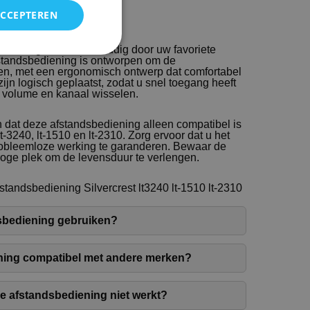
ACCEPTEREN
bediening kunt u eenvoudig door uw favoriete
standsbediening is ontworpen om de
ren, met een ergonomisch ontwerp dat comfortabel
ijn logisch geplaatst, zodat u snel toegang heeft
ls volume en kanaal wisselen.
n dat deze afstandsbediening alleen compatibel is
-3240, lt-1510 en lt-2310. Zorg ervoor dat u het
robleemloze werking te garanderen. Bewaar de
oge plek om de levensduur te verlengen.
tandsbediening Silvercrest lt3240 lt-1510 lt-2310
sbediening gebruiken?
ening compatibel met andere merken?
de afstandsbediening niet werkt?