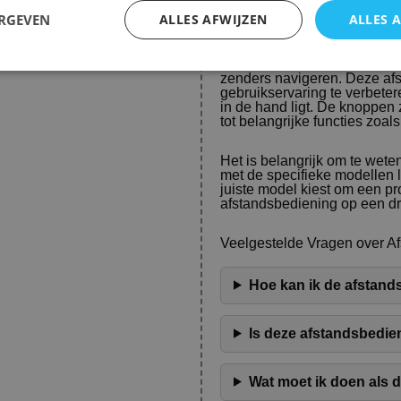
ERGEVEN
ALLES AFWIJZEN
ALLES 
g.qxx61.zk
Met de Silvercrest afstands
zenders navigeren. Deze af
gebruikservaring te verbete
in de hand ligt. De knoppen z
tot belangrijke functies zoa
Het is belangrijk om te wete
met de specifieke modellen lt
juiste model kiest om een p
afstandsbediening op een dr
Veelgestelde Vragen over Afs
Hoe kan ik de afstand
Is deze afstandsbedi
Wat moet ik doen als 