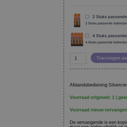
lt-
2310
aantal
2 Stuks passende b
2 Stuks passende batterij
4 Stuks passende b
4 Stuks passende batterij
Toevoegen aa
Afstandsbediening Silvercres
Voorraad origineel: 1 ( geen
Voorraad nieuw vervangen
De vervangende is een kopie
maar een ander uiterlijk en 