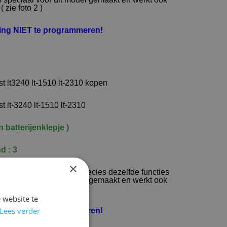
 zie foto 2 )
ning NIET te programmeren!
t lt3240 lt-1510 lt-2310 kopen
t lt-3240 lt-1510 lt-2310
 batterijenklepje )
d : 3
×
 van de originele met precies dezelfde functies
is speciaal voor dit model gemaakt en werkt ook
 zie foto 2 )
 website te
Lees verder
ning NIET te programmeren!