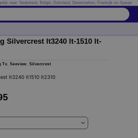
elijk naar: Nederland, Belgié, Duitsland, Denemarken, Frankrijk en Spanje
Silvercrest lt3240 lt-1510 lt-
g Tv
,
Seeview
,
Silvercrest
est lt3240 lt1510 lt2310
Prijsklasse:
95
€ 21,95
tot