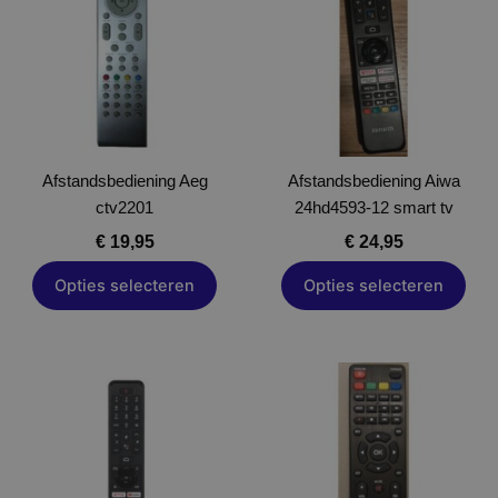
meerdere
meerdere
variaties.
variaties.
Deze
Deze
optie
optie
kan
kan
gekozen
gekozen
Afstandsbediening Aeg
worden
Afstandsbediening Aiwa
worden
ctv2201
op
24hd4593-12 smart tv
op
de
de
€
19,95
€
24,95
productpagina
productpagina
Opties selecteren
Opties selecteren
Dit
Dit
product
product
heeft
heeft
meerdere
meerdere
variaties.
variaties.