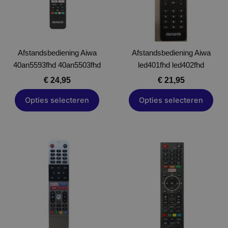
Deze
Deze
optie
optie
kan
kan
gekozen
gekozen
Afstandsbediening Aiwa
worden
Afstandsbediening Aiwa
worden
40an5593fhd 40an5503fhd
op
led401fhd led402fhd
op
de
de
€
24,95
€
21,95
productpagina
productpagina
Opties selecteren
Opties selecteren
Dit
Dit
product
product
heeft
heeft
meerdere
meerdere
variaties.
variaties.
Deze
Deze
optie
optie
kan
kan