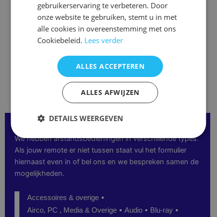
gebruikerservaring te verbeteren. Door
ctv4848
op
onze website te gebruiken, stemt u in met
de
€
22,00
alle cookies in overeenstemming met ons
productpagina
Opties selecteren
Cookiebeleid.
Lees verder
ALLES ACCEPTEREN
ALLES AFWIJZEN
DETAILS WEERGEVEN
Over onze Afstandsbedieningen:
We hebben afstandsbedieningen in verschillende types.
Als jouw remote er niet tussen staat vul het formulier
hiernaast even in of bel ons en we bespreken samen de
mogelijkheden.
Accessoires & overige
Airco, PC , Media & Overige
Audio
Blu-ray