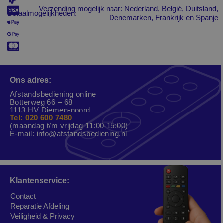
Verzending mogelijk naar: Nederland, Belgié, Duitsland,
Betaalmogelijkheden:
Denemarken, Frankrijk en Spanje
Ons adres:
Afstandsbediening online
Botterweg 66 – 68
1113 HV Diemen-noord
Tel: 020 600 7480
(maandag t/m vrijdag 11:00-15:00)
E-mail:
info@afstandsbediening.nl
Klantenservice:
Contact
Reparatie Afdeling
Veiligheid & Privacy