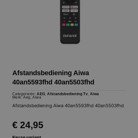
Afstandsbediening Aiwa
40an5593fhd 40an5503fhd
Categorieën:
AEG
,
Afstandsbediening Tv
,
Aiwa
Merk:
Aeg
,
Aiwa
Afstandsbediening Aiwa 40an5593fhd 40an5503fhd
€
24,95
Afstandsbediening
Keuze variant