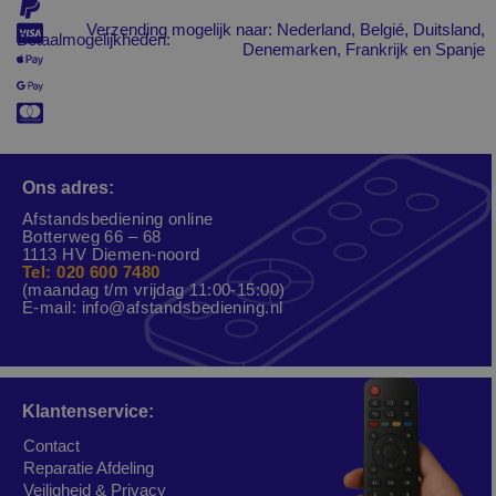
Verzending mogelijk naar: Nederland, Belgié, Duitsland,
Betaalmogelijkheden:
Denemarken, Frankrijk en Spanje
Ons adres:
Afstandsbediening online
Botterweg 66 – 68
1113 HV Diemen-noord
Tel: 020 600 7480
(maandag t/m vrijdag 11:00-15:00)
E-mail:
info@afstandsbediening.nl
Klantenservice:
Contact
Reparatie Afdeling
Veiligheid & Privacy