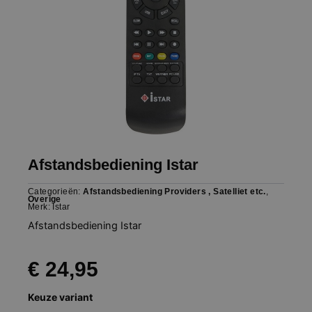
Afstandsbediening Istar
Categorieën:
Afstandsbediening Providers , Satelliet etc.
,
Overige
Merk:
Istar
Afstandsbediening Istar
€
24,95
Afstandsbediening
Keuze variant
Istar