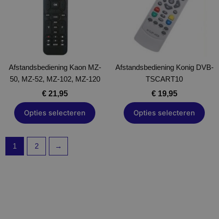
variaties.
variaties.
Deze
Deze
optie
optie
kan
kan
gekozen
gekozen
Afstandsbediening Kaon MZ-
worden
Afstandsbediening Konig DVB-
worden
50, MZ-52, MZ-102, MZ-120
op
TSCART10
op
de
de
€
21,95
€
19,95
productpagina
productpagina
Opties selecteren
Opties selecteren
1
2
→