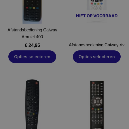
Deze
optie
NIET OP VOORRAAD
kan
gekozen
Afstandsbediening Caiway
worden
Amulet 400
op
de
Afstandsbediening Caiway rtv
€
24,95
productpagina
Opties selecteren
Opties selecteren
Dit
Dit
product
product
heeft
heeft
meerdere
meerdere
variaties.
variaties.
Deze
Deze
optie
optie
kan
kan