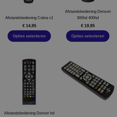
gekozen
gekozen
worden
Afstandsbediening Denson
worden
Afstandsbediening Cobra v1
op
300hd 400hd
op
de
de
€
14,95
€
19,95
productpagina
productpagina
Opties selecteren
Opties selecteren
Dit
Dit
product
product
heeft
heeft
meerdere
meerdere
variaties.
variaties.
Deze
Deze
optie
optie
kan
kan
gekozen
gekozen
Afstandsbediening Denver hd
worden
worden