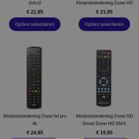
dvb-t2
op
Afstandsbediening Dune HD
op
de
de
€
21,95
€
21,95
productpagina
productpagina
Opties selecteren
Opties selecteren
Dit
Dit
product
product
heeft
heeft
meerdere
meerdere
variaties.
variaties.
Deze
Deze
optie
optie
kan
kan
gekozen
gekozen
Afstandsbediening Dune hd pro
worden
Afstandsbediening Dune HD
worden
4k
op
Smart Dune HD MAX
op
de
de
€
24,95
€
19,95
productpagina
productpagina