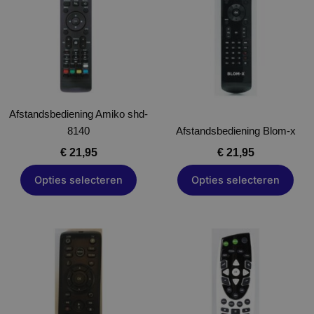
meerdere
meerdere
variaties.
variaties.
Deze
Deze
optie
optie
kan
kan
gekozen
gekozen
Afstandsbediening Amiko shd-
worden
worden
8140
op
Afstandsbediening Blom-x
op
de
de
€
21,95
€
21,95
productpagina
productpagina
Opties selecteren
Opties selecteren
Dit
product
heeft
meerdere
variaties.