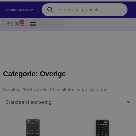
Ga
Producten
naar
zoeken
de
0
Winkelwagen
€
0,00
inhoud
Categorie: Overige
Resultaat 1–18 van de 29 resultaten wordt getoond
Dit
Dit
product
product
heeft
heeft