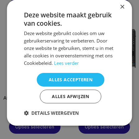
×
Opties selecteren
Opties selecteren
Deze website maakt gebruik
van cookies.
Dit
Dit
Deze website gebruikt cookies om uw
product
product
gebruikerservaring te verbeteren. Door
heeft
heeft
onze website te gebruiken, stemt u in met
meerdere
meerdere
alle cookies in overeenstemming met ons
variaties.
variaties.
Cookiebeleid.
Lees verder
Deze
Deze
optie
optie
ALLES ACCEPTEREN
kan
kan
gekozen
gekozen
ALLES AFWIJZEN
worden
worden
Afstandsbediening Dune hd102
Afstandsbediening Edison
op
op
hd100 hd101
piccollino s2
DETAILS WEERGEVEN
de
de
€
21,95
€
17,95
productpagina
productpagina
Opties selecteren
Opties selecteren