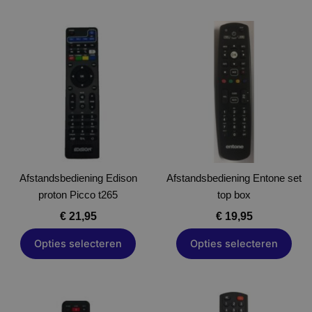
Dit
Dit
product
product
heeft
heeft
meerdere
meerdere
variaties.
variaties.
Deze
Deze
optie
optie
kan
kan
gekozen
gekozen
Afstandsbediening Edison
worden
Afstandsbediening Entone set
worden
proton Picco t265
op
top box
op
de
de
€
21,95
€
19,95
productpagina
productpagina
Opties selecteren
Opties selecteren
Dit
Dit