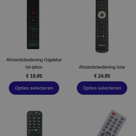
product
product
heeft
heeft
meerdere
meerdere
variaties.
variaties.
Deze
Deze
optie
optie
kan
kan
gekozen
gekozen
Afstandsbediening Gigablue
worden
worden
hd-ipbox
op
Afstandsbediening Istar
op
de
de
€
19,95
€
24,95
productpagina
productpagina
Opties selecteren
Opties selecteren
Dit
Dit
product
product
heeft
heeft
meerdere
meerdere