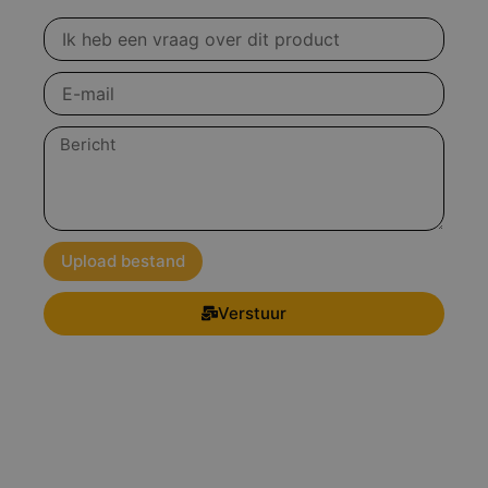
Vraag
over
product
E-
mail
Bericht
Upload bestand
Verstuur