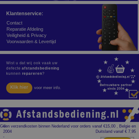
Klantenservice:
Contact
Reparatie Afdeling
Veiligheid & Privacy
Voorwaarden & Levertijd
Wist u dat wij ook vaak uw
defecte
afstandsbediening
kunnen
repareren
?
Klik hier
voor meer info.
Geen verzendkosten binnen Nederland voor orders vanaf €15,00 , Belgie en
©
2004
Duitsland vanaf € 7,95
-