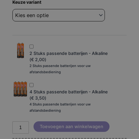
Afstandsbediening
Keuze variant
Konig
DVB-
TSCART10
aantal
2 Stuks passende batterijen - Alkaline
(
€
2,00
)
2 Stuks passende batterijen voor uw
afstandsbediening
4 Stuks passende batterijen - Alkaline
(
€
3,50
)
4 Stuks passende batterijen voor uw
afstandsbediening
Toevoegen aan winkelwagen